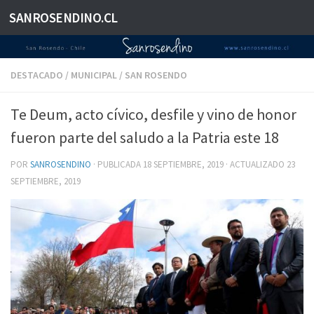
SANROSENDINO.CL
Saltar al contenido
DESTACADO
/
MUNICIPAL
/
SAN ROSENDO
Te Deum, acto cívico, desfile y vino de honor
fueron parte del saludo a la Patria este 18
POR
SANROSENDINO
· PUBLICADA
18 SEPTIEMBRE, 2019
· ACTUALIZADO
23
SEPTIEMBRE, 2019