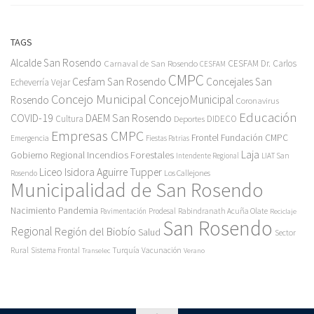
TAGS
Alcalde San Rosendo
Carnaval de San Rosendo
CESFAM Dr. Carlos
CESFAM
CMPC
Cesfam San Rosendo
Concejales San
Echeverría Vejar
Concejo Municipal
ConcejoMunicipal
Rosendo
Coronavirus
Educación
COVID-19
DAEM San Rosendo
Cultura
Deportes
DIDECO
Empresas CMPC
Frontel
Fundación CMPC
Emergencia
Fiestas Patrias
Incendios Forestales
Laja
Gobierno Regional
Intendente Regional
LIAT San
Liceo Isidora Aguirre Tupper
Los Callejones
Rosendo
Municipalidad de San Rosendo
Pandemia
Nacimiento
Pavimentación
Prodesal
Rabindranath Acuña Olate
Reciclaje
San Rosendo
Regional
Región del Biobío
Salud
Sector
Rural
Turquía
Sistema Frontal
Vacunación
Transelec
Verano