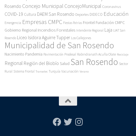
Concejo Municipal
ConcejoMunicipal
Rosendo
Coronavirus
Educación
COVID-19
DAEM San Rosendo
Cultura
Deportes
DIDECO
Empresas CMPC
Frontel
Fundación CMPC
Emergencia
Fiestas Patrias
Incendios Forestales
Laja
Gobierno Regional
Intendente Regional
LIAT San
Liceo Isidora Aguirre Tupper
Los Callejones
Rosendo
Municipalidad de San Rosendo
Pandemia
Nacimiento
Pavimentación
Prodesal
Rabindranath Acuña Olate
Reciclaje
San Rosendo
Regional
Región del Biobío
Salud
Sector
Rural
Turquía
Sistema Frontal
Vacunación
Transelec
Verano