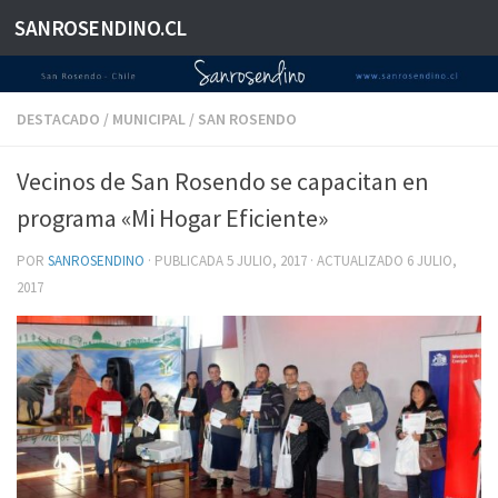
SANROSENDINO.CL
Saltar al contenido
DESTACADO
/
MUNICIPAL
/
SAN ROSENDO
Vecinos de San Rosendo se capacitan en
programa «Mi Hogar Eficiente»
POR
SANROSENDINO
· PUBLICADA
5 JULIO, 2017
· ACTUALIZADO
6 JULIO,
2017