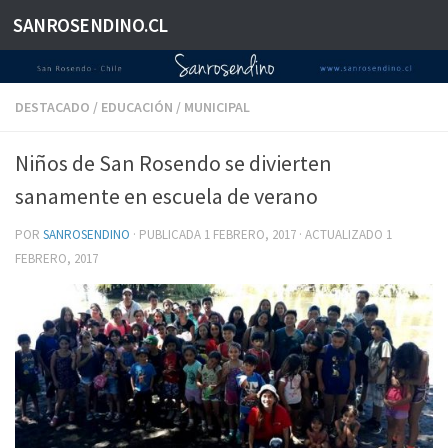
SANROSENDINO.CL
Saltar al contenido
DESTACADO
/
EDUCACIÓN
/
MUNICIPAL
Niños de San Rosendo se divierten
sanamente en escuela de verano
POR
SANROSENDINO
· PUBLICADA
1 FEBRERO, 2017
· ACTUALIZADO
1
FEBRERO, 2017