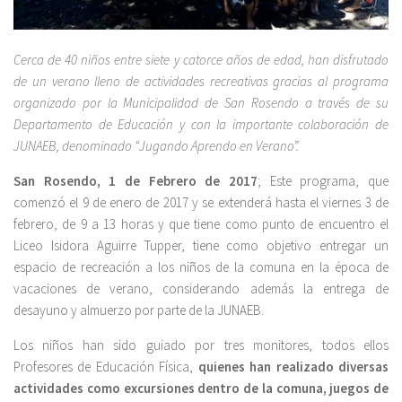
Cerca de 40 niños entre siete y catorce años de edad, han disfrutado
de un verano lleno de actividades recreativas gracias al programa
organizado por la Municipalidad de San Rosendo a través de su
Departamento de Educación y con la importante colaboración de
JUNAEB, denominado “Jugando Aprendo en Verano”.
San Rosendo, 1 de Febrero de 2017
; Este programa, que
comenzó el 9 de enero de 2017 y se extenderá hasta el viernes 3 de
febrero, de 9 a 13 horas y que tiene como punto de encuentro el
Liceo Isidora Aguirre Tupper, tiene como objetivo entregar un
espacio de recreación a los niños de la comuna en la época de
vacaciones de verano, considerando además la entrega de
desayuno y almuerzo por parte de la JUNAEB.
Los niños han sido guiado por tres monitores, todos ellos
Profesores de Educación Física,
quienes han realizado diversas
actividades como excursiones dentro de la comuna, juegos de