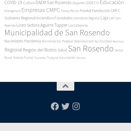
Educación
COVID-19
DAEM San Rosendo
Cultura
Deportes
DIDECO
Empresas CMPC
Frontel
Fundación CMPC
Emergencia
Fiestas Patrias
Incendios Forestales
Laja
Gobierno Regional
Intendente Regional
LIAT San
Liceo Isidora Aguirre Tupper
Los Callejones
Rosendo
Municipalidad de San Rosendo
Pandemia
Nacimiento
Pavimentación
Prodesal
Rabindranath Acuña Olate
Reciclaje
San Rosendo
Regional
Región del Biobío
Salud
Sector
Rural
Turquía
Sistema Frontal
Vacunación
Transelec
Verano