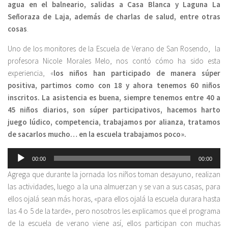
agua en el balneario, salidas a Casa Blanca y Laguna La
Señoraza de Laja, además de charlas de salud, entre otras
cosas
.
Uno de los monitores de la Escuela de Verano de San Rosendo, la
profesora Nicole Morales Melo, nos contó cómo ha sido esta
experiencia, «
los niños han participado de manera súper
positiva, partimos como con 18 y ahora tenemos 60 niños
inscritos. La asistencia es buena, siempre tenemos entre 40 a
45 niños diarios, son súper participativos, hacemos harto
juego lúdico, competencia, trabajamos por alianza, tratamos
de sacarlos mucho… en la escuela trabajamos poco».
Reproductor
00:00
00:00
de
Agrega que durante la jornada los niños toman desayuno, realizan
audio
las actividades, luego a la una almuerzan y se van a sus casas, para
ellos ojalá sean más horas, «para ellos ojalá la escuela durara hasta
las 4 o 5 de la tarde», pero nosotros les explicamos que el programa
de la escuela de verano viene así, ellos participan con muchas