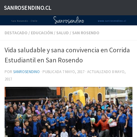
SANROSENDINO.CL
Saltar al contenido
DESTACADO
/
EDUCACIÓN
/
SALUD
/
SAN ROSENDO
Vida saludable y sana convivencia en Corrida
Estudiantil en San Rosendo
POR
SANROSENDINO
· PUBLICADA
7 MAYO, 2017
· ACTUALIZADO
8 MAYO,
2017