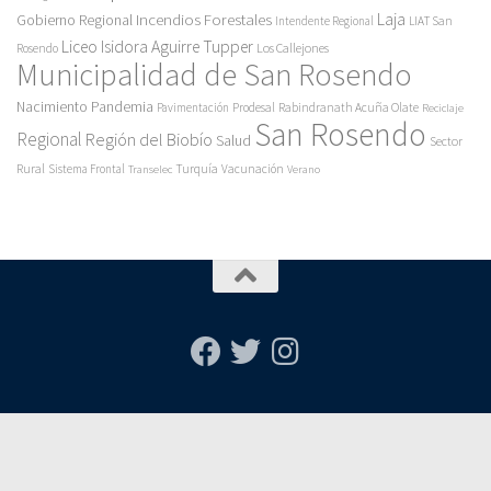
Incendios Forestales
Laja
Gobierno Regional
Intendente Regional
LIAT San
Liceo Isidora Aguirre Tupper
Los Callejones
Rosendo
Municipalidad de San Rosendo
Pandemia
Nacimiento
Pavimentación
Prodesal
Rabindranath Acuña Olate
Reciclaje
San Rosendo
Regional
Región del Biobío
Salud
Sector
Rural
Turquía
Sistema Frontal
Vacunación
Transelec
Verano