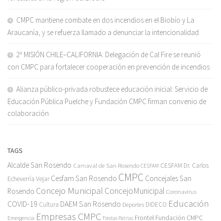
CMPC mantiene combate en dos incendios en el Biobío y La
Araucanía, y se refuerza llamado a denunciar la intencionalidad
2ª MISIÓN CHILE–CALIFORNIA: Delegación de Cal Fire se reunió
con CMPC para fortalecer cooperación en prevención de incendios
Alianza público-privada robustece educación inicial: Servicio de
Educación Pública Puelche y Fundación CMPC firman convenio de
colaboración
TAGS
Alcalde San Rosendo
Carnaval de San Rosendo
CESFAM Dr. Carlos
CESFAM
CMPC
Cesfam San Rosendo
Concejales San
Echeverría Vejar
Concejo Municipal
ConcejoMunicipal
Rosendo
Coronavirus
Educación
COVID-19
DAEM San Rosendo
Cultura
Deportes
DIDECO
Empresas CMPC
Frontel
Fundación CMPC
Emergencia
Fiestas Patrias