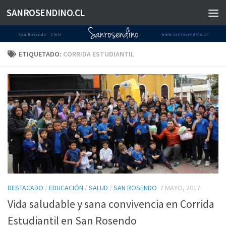
SANROSENDINO.CL
Saltar al contenido
ETIQUETADO:
CORRIDA ESTUDIANTIL
DESTACADO
/
EDUCACIÓN
/
SALUD
/
SAN ROSENDO
7 MAYO, 2017
Vida saludable y sana convivencia en Corrida
Estudiantil en San Rosendo