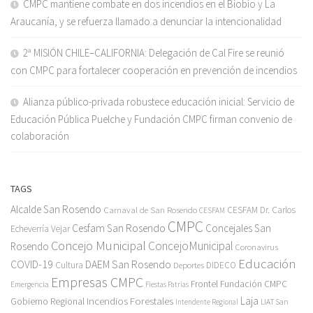
CMPC mantiene combate en dos incendios en el Biobío y La
Araucanía, y se refuerza llamado a denunciar la intencionalidad
2ª MISIÓN CHILE–CALIFORNIA: Delegación de Cal Fire se reunió
con CMPC para fortalecer cooperación en prevención de incendios
Alianza público-privada robustece educación inicial: Servicio de
Educación Pública Puelche y Fundación CMPC firman convenio de
colaboración
TAGS
Alcalde San Rosendo
Carnaval de San Rosendo
CESFAM Dr. Carlos
CESFAM
CMPC
Cesfam San Rosendo
Concejales San
Echeverría Vejar
Concejo Municipal
ConcejoMunicipal
Rosendo
Coronavirus
Educación
COVID-19
DAEM San Rosendo
Cultura
Deportes
DIDECO
Empresas CMPC
Frontel
Fundación CMPC
Emergencia
Fiestas Patrias
Incendios Forestales
Laja
Gobierno Regional
Intendente Regional
LIAT San