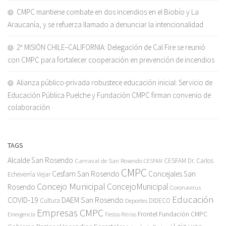
CMPC mantiene combate en dos incendios en el Biobío y La
Araucanía, y se refuerza llamado a denunciar la intencionalidad
2ª MISIÓN CHILE–CALIFORNIA: Delegación de Cal Fire se reunió
con CMPC para fortalecer cooperación en prevención de incendios
Alianza público-privada robustece educación inicial: Servicio de
Educación Pública Puelche y Fundación CMPC firman convenio de
colaboración
TAGS
Alcalde San Rosendo
Carnaval de San Rosendo
CESFAM Dr. Carlos
CESFAM
CMPC
Cesfam San Rosendo
Concejales San
Echeverría Vejar
Concejo Municipal
ConcejoMunicipal
Rosendo
Coronavirus
Educación
COVID-19
DAEM San Rosendo
Cultura
Deportes
DIDECO
Empresas CMPC
Frontel
Fundación CMPC
Emergencia
Fiestas Patrias