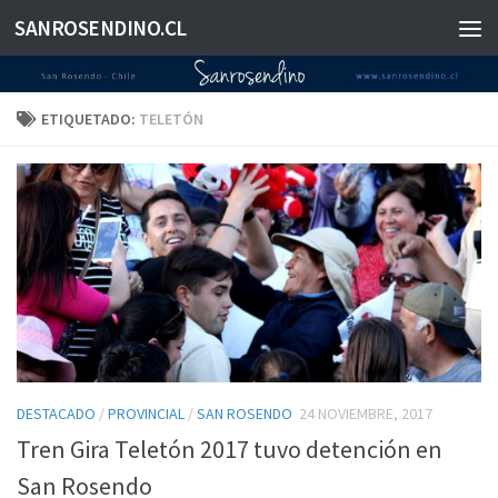
SANROSENDINO.CL
Saltar al contenido
ETIQUETADO:
TELETÓN
DESTACADO
/
PROVINCIAL
/
SAN ROSENDO
24 NOVIEMBRE, 2017
Tren Gira Teletón 2017 tuvo detención en
San Rosendo