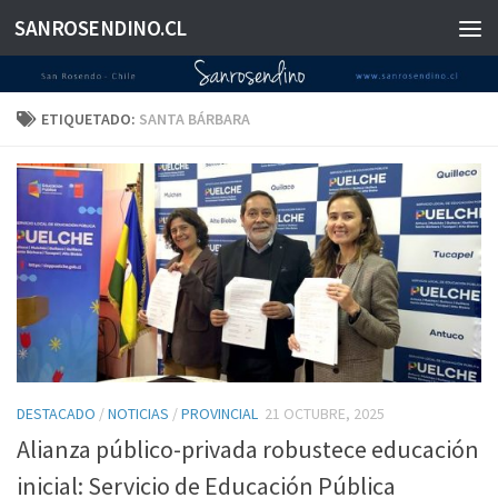
SANROSENDINO.CL
Saltar al contenido
ETIQUETADO:
SANTA BÁRBARA
DESTACADO
/
NOTICIAS
/
PROVINCIAL
21 OCTUBRE, 2025
Alianza público-privada robustece educación
inicial: Servicio de Educación Pública