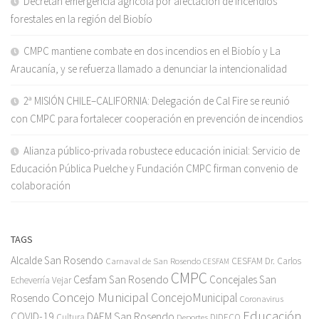
Decretan emergencia agrícola por afectación de incendios
forestales en la región del Biobío
CMPC mantiene combate en dos incendios en el Biobío y La
Araucanía, y se refuerza llamado a denunciar la intencionalidad
2ª MISIÓN CHILE–CALIFORNIA: Delegación de Cal Fire se reunió
con CMPC para fortalecer cooperación en prevención de incendios
Alianza público-privada robustece educación inicial: Servicio de
Educación Pública Puelche y Fundación CMPC firman convenio de
colaboración
TAGS
Alcalde San Rosendo
Carnaval de San Rosendo
CESFAM Dr. Carlos
CESFAM
CMPC
Cesfam San Rosendo
Concejales San
Echeverría Vejar
Concejo Municipal
ConcejoMunicipal
Rosendo
Coronavirus
Educación
COVID-19
DAEM San Rosendo
Cultura
Deportes
DIDECO