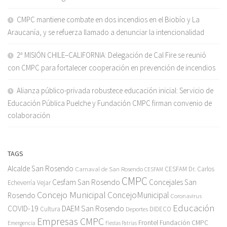
CMPC mantiene combate en dos incendios en el Biobío y La
Araucanía, y se refuerza llamado a denunciar la intencionalidad
2ª MISIÓN CHILE–CALIFORNIA: Delegación de Cal Fire se reunió
con CMPC para fortalecer cooperación en prevención de incendios
Alianza público-privada robustece educación inicial: Servicio de
Educación Pública Puelche y Fundación CMPC firman convenio de
colaboración
TAGS
Alcalde San Rosendo
Carnaval de San Rosendo
CESFAM Dr. Carlos
CESFAM
CMPC
Cesfam San Rosendo
Concejales San
Echeverría Vejar
Concejo Municipal
ConcejoMunicipal
Rosendo
Coronavirus
Educación
COVID-19
DAEM San Rosendo
Cultura
Deportes
DIDECO
Empresas CMPC
Frontel
Fundación CMPC
Emergencia
Fiestas Patrias