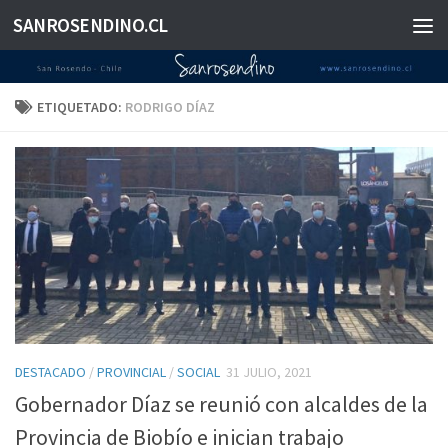
SANROSENDINO.CL
Saltar al contenido
ETIQUETADO:
RODRIGO DÍAZ
DESTACADO
/
PROVINCIAL
/
SOCIAL
31 JULIO, 2021
Gobernador Díaz se reunió con alcaldes de la
Provincia de Biobío e inician trabajo