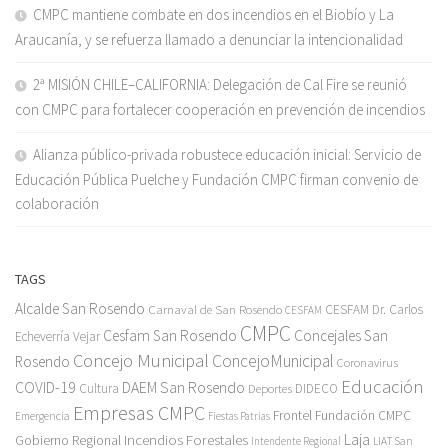
CMPC mantiene combate en dos incendios en el Biobío y La
Araucanía, y se refuerza llamado a denunciar la intencionalidad
2ª MISIÓN CHILE–CALIFORNIA: Delegación de Cal Fire se reunió
con CMPC para fortalecer cooperación en prevención de incendios
Alianza público-privada robustece educación inicial: Servicio de
Educación Pública Puelche y Fundación CMPC firman convenio de
colaboración
TAGS
Alcalde San Rosendo
Carnaval de San Rosendo
CESFAM Dr. Carlos
CESFAM
CMPC
Cesfam San Rosendo
Concejales San
Echeverría Vejar
Concejo Municipal
ConcejoMunicipal
Rosendo
Coronavirus
Educación
COVID-19
DAEM San Rosendo
Cultura
Deportes
DIDECO
Empresas CMPC
Frontel
Fundación CMPC
Emergencia
Fiestas Patrias
Incendios Forestales
Laja
Gobierno Regional
Intendente Regional
LIAT San