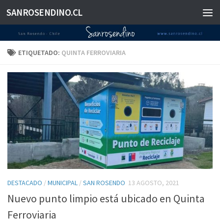
SANROSENDINO.CL
Saltar al contenido
ETIQUETADO:
QUINTA FERROVIARIA
DESTACADO
/
MUNICIPAL
/
SAN ROSENDO
13 AGOSTO, 2021
Nuevo punto limpio está ubicado en Quinta
Ferroviaria