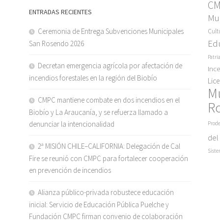
C
ENTRADAS RECIENTES
Mun
Ceremonia de Entrega Subvenciones Municipales
Cult
Ed
San Rosendo 2026
Patri
Decretan emergencia agrícola por afectación de
Inc
incendios forestales en la región del Biobío
Lic
M
CMPC mantiene combate en dos incendios en el
R
Biobío y La Araucanía, y se refuerza llamado a
denunciar la intencionalidad
Prode
del
2ª MISIÓN CHILE–CALIFORNIA: Delegación de Cal
Siste
Fire se reunió con CMPC para fortalecer cooperación
en prevención de incendios
Alianza público-privada robustece educación
inicial: Servicio de Educación Pública Puelche y
Fundación CMPC firman convenio de colaboración