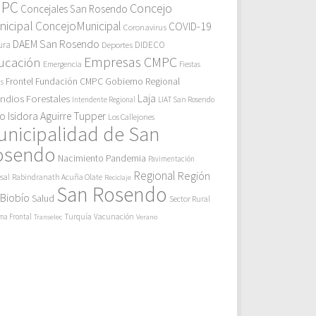
MPC
Concejo
Concejales San Rosendo
icipal
ConcejoMunicipal
COVID-19
Coronavirus
DAEM San Rosendo
ura
Deportes
DIDECO
Empresas CMPC
ucación
Emergencia
Fiestas
Gobierno Regional
Frontel
Fundación CMPC
as
endios Forestales
Laja
Intendente Regional
LIAT San Rosendo
eo Isidora Aguirre Tupper
Los Callejones
unicipalidad de San
osendo
Pandemia
Nacimiento
Pavimentación
Regional
Región
sal
Rabindranath Acuña Olate
Reciclaje
San Rosendo
 Biobío
Salud
Sector Rural
Turquía
ma Frontal
Vacunación
Transelec
Verano