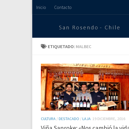
Inicio
Contacto
Saltar al contenido
ETIQUETADO:
MALBEC
CULTURA
/
DESTACADO
/
LAJA
19 DICIEMBRE, 2016
Viña Sanroke: «Nos cambió la vid