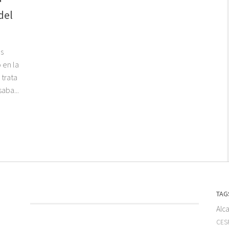
del
s
 en la
trata
aba...
TAG
Alc
CESF