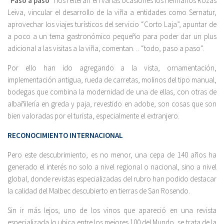
“
Paso a paso
” nos reiteran en varias ocasiones los hermanos Rozas
Leiva, vincular el desarrollo de la viña a entidades como Sernatur,
aprovechar los viajes turísticos del servicio “Corto Laja”, apuntar de
a poco a un tema gastronómico pequeño para poder dar un plus
adicional a las visitas a la viña, comentan… “todo, paso a paso”.
Por ello han ido agregando a la vista, ornamentación,
implementación antigua, rueda de carretas, molinos del tipo manual,
bodegas que combina la modernidad de una de ellas, con otras de
albañilería en greda y paja, revestido en adobe, son cosas que son
bien valoradas por el turista, especialmente el extranjero.
RECONOCIMIENTO INTERNACIONAL
Pero este descubrimiento, es no menor, una cepa de 140 años ha
generado el interés no solo a nivel regional o nacional, sino a nivel
global, donde revistas especializadas del rubro han podido destacar
la calidad del Malbec descubierto en tierras de San Rosendo.
Sin ir más lejos, uno de los vinos que apareció en una revista
especializada lo ubica entre los mejores 100 del Mundo, se trata de la