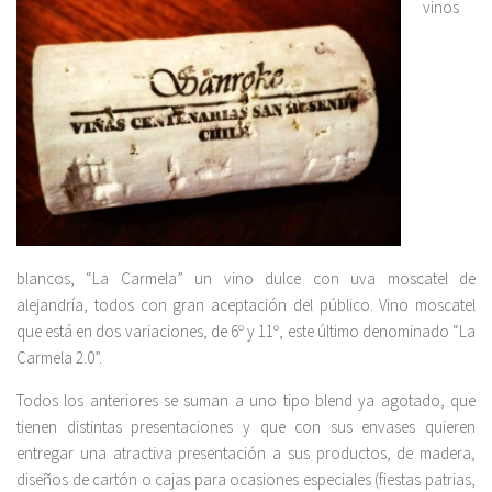
vinos
blancos, “La Carmela” un vino dulce con uva moscatel de
alejandría, todos con gran aceptación del público. Vino moscatel
que está en dos variaciones, de 6º y 11º, este último denominado “La
Carmela 2.0”.
Todos los anteriores se suman a uno tipo blend ya agotado, que
tienen distintas presentaciones y que con sus envases quieren
entregar una atractiva presentación a sus productos, de madera,
diseños de cartón o cajas para ocasiones especiales (fiestas patrias,