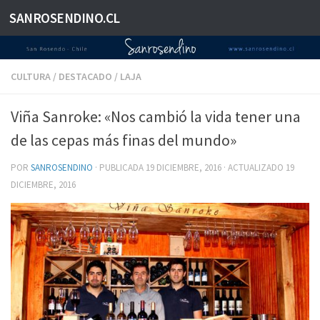
SANROSENDINO.CL
Saltar al contenido
CULTURA
/
DESTACADO
/
LAJA
Viña Sanroke: «Nos cambió la vida tener una
de las cepas más finas del mundo»
POR
SANROSENDINO
· PUBLICADA
19 DICIEMBRE, 2016
· ACTUALIZADO
19
DICIEMBRE, 2016