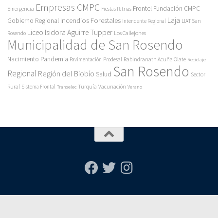
Empresas CMPC
Frontel
Fundación CMPC
Emergencia
Fiestas Patrias
Incendios Forestales
Laja
Gobierno Regional
Intendente Regional
LIAT San
Liceo Isidora Aguirre Tupper
Los Callejones
Rosendo
Municipalidad de San Rosendo
Pandemia
Nacimiento
Pavimentación
Prodesal
Rabindranath Acuña Olate
Reciclaje
San Rosendo
Regional
Región del Biobío
Salud
Sector
Rural
Turquía
Sistema Frontal
Vacunación
Transelec
Verano