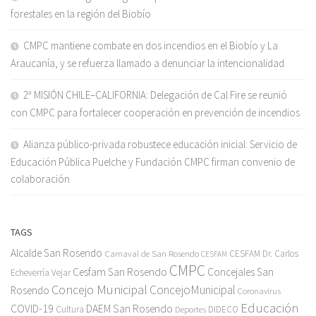
forestales en la región del Biobío
CMPC mantiene combate en dos incendios en el Biobío y La
Araucanía, y se refuerza llamado a denunciar la intencionalidad
2ª MISIÓN CHILE–CALIFORNIA: Delegación de Cal Fire se reunió
con CMPC para fortalecer cooperación en prevención de incendios
Alianza público-privada robustece educación inicial: Servicio de
Educación Pública Puelche y Fundación CMPC firman convenio de
colaboración
TAGS
Alcalde San Rosendo
Carnaval de San Rosendo
CESFAM Dr. Carlos
CESFAM
CMPC
Cesfam San Rosendo
Concejales San
Echeverría Vejar
Concejo Municipal
ConcejoMunicipal
Rosendo
Coronavirus
Educación
COVID-19
DAEM San Rosendo
Cultura
Deportes
DIDECO