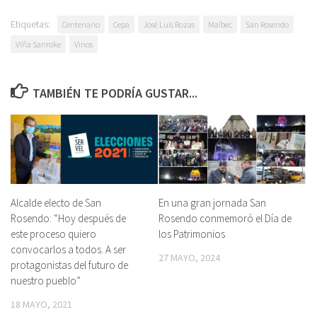
Etiquetas:
Centenario
Cepa
José Luis Rozas
Malbec
San Rosendo
Viña Sanroke
Vinos
TAMBIÉN TE PODRÍA GUSTAR...
Alcalde electo de San
En una gran jornada San
Rosendo: “Hoy después de
Rosendo conmemoró el Día de
este proceso quiero
los Patrimonios
convocarlos a todos. A ser
27 MAYO, 2024
protagonistas del futuro de
nuestro pueblo”
18 MAYO, 2021