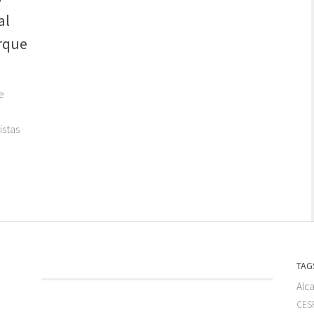
al
rque
e
istas
TAG
Alc
CESF