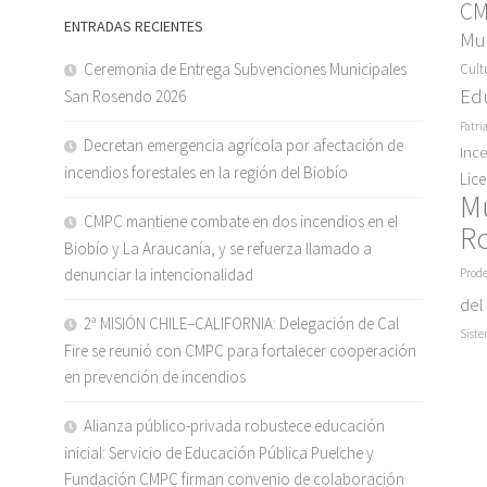
C
ENTRADAS RECIENTES
Mun
Ceremonia de Entrega Subvenciones Municipales
Cult
Ed
San Rosendo 2026
Patri
Decretan emergencia agrícola por afectación de
Inc
incendios forestales en la región del Biobío
Lic
M
CMPC mantiene combate en dos incendios en el
R
Biobío y La Araucanía, y se refuerza llamado a
denunciar la intencionalidad
Prode
del
2ª MISIÓN CHILE–CALIFORNIA: Delegación de Cal
Siste
Fire se reunió con CMPC para fortalecer cooperación
en prevención de incendios
Alianza público-privada robustece educación
inicial: Servicio de Educación Pública Puelche y
Fundación CMPC firman convenio de colaboración