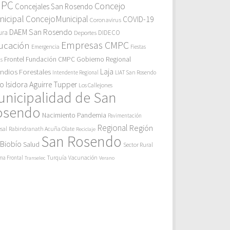
MPC
Concejo
Concejales San Rosendo
icipal
ConcejoMunicipal
COVID-19
Coronavirus
DAEM San Rosendo
ura
Deportes
DIDECO
Empresas CMPC
ucación
Emergencia
Fiestas
Gobierno Regional
Frontel
Fundación CMPC
as
endios Forestales
Laja
Intendente Regional
LIAT San Rosendo
eo Isidora Aguirre Tupper
Los Callejones
unicipalidad de San
osendo
Pandemia
Nacimiento
Pavimentación
Regional
Región
sal
Rabindranath Acuña Olate
Reciclaje
San Rosendo
 Biobío
Salud
Sector Rural
Turquía
ma Frontal
Vacunación
Transelec
Verano