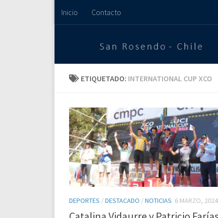
Inicio
Contacto
Saltar al contenido
ETIQUETADO:
INTERNATIONAL CUP XCO
DEPORTES
/
DESTACADO
/
NOTICIAS
6 MARZO, 2024
Catalina Vidaurre y Patricio Faría