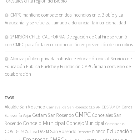
forestales en la región del Biobío
CMPC mantiene combate en dos incendios en el Biobío y La
Araucanía, y se refuerza llamado a denunciar la intencionalidad
2ª MISIÓN CHILE–CALIFORNIA: Delegación de Cal Fire se reunió
con CMPC para fortalecer cooperación en prevención de incendios
Alianza público-privada robustece educación inicial: Servicio de
Educación Pública Puelche y Fundación CMPC firman convenio de
colaboración
TAGS
Alcalde San Rosendo
Carnaval de San Rosendo
CESFAM Dr. Carlos
CESFAM
CMPC
Cesfam San Rosendo
Concejales San
Echeverría Vejar
Concejo Municipal
ConcejoMunicipal
Rosendo
Coronavirus
Educación
COVID-19
DAEM San Rosendo
Cultura
Deportes
DIDECO
Empresas CMPC