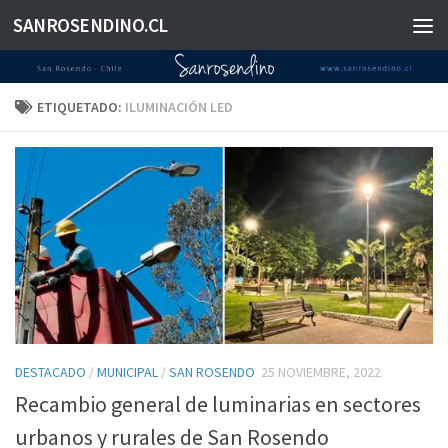
SANROSENDINO.CL
Saltar al contenido
ETIQUETADO:
ILUMINACIÓN LED
DESTACADO
/
MUNICIPAL
/
SAN ROSENDO
25 NOVIEMBRE, 2022
Recambio general de luminarias en sectores
urbanos y rurales de San Rosendo