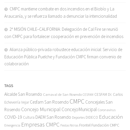
CMPC mantiene combate en dos incendios en el Biobío y La
Araucanía, y se refuerza llamado a denunciar la intencionalidad
2ª MISIÓN CHILE–CALIFORNIA: Delegación de Cal Fire se reunió
con CMPC para fortalecer cooperación en prevención de incendios
Alianza público-privada robustece educación inicial: Servicio de
Educación Pública Puelche y Fundación CMPC firman convenio de
colaboración
TAGS
Alcalde San Rosendo
Carnaval de San Rosendo
CESFAM Dr. Carlos
CESFAM
CMPC
Cesfam San Rosendo
Concejales San
Echeverría Vejar
Concejo Municipal
ConcejoMunicipal
Rosendo
Coronavirus
Educación
COVID-19
DAEM San Rosendo
Cultura
Deportes
DIDECO
Empresas CMPC
Frontel
Fundación CMPC
Emergencia
Fiestas Patrias