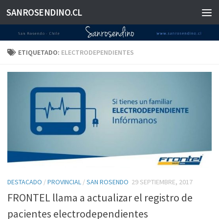
SANROSENDINO.CL
Saltar al contenido
ETIQUETADO:
ELECTRODEPENDIENTES
DESTACADO
/
PROVINCIAL
/
SAN ROSENDO
29 SEPTIEMBRE, 2017
FRONTEL llama a actualizar el registro de
pacientes electrodependientes