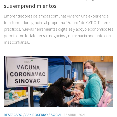
sus emprendimientos
Emprendedores de ambas comunas vivieron una experiencia
transformadora gracias al programa “Futuro” de CMPC. Talleres
prácticos, nuevas herramientas digitales y apoyo económico les
permitieron fortalecer sus negocios y mirar hacia adelante con
más confianza....
DESTACADO
/
SAN ROSENDO
/
SOCIAL
22 ABRIL, 2021