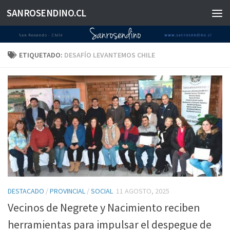
SANROSENDINO.CL
Saltar al contenido
ETIQUETADO:
DESAFÍO LEVANTEMOS CHILE
DESTACADO
/
PROVINCIAL
/
SOCIAL
11 AGOSTO, 2025
Vecinos de Negrete y Nacimiento reciben
herramientas para impulsar el despegue de