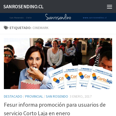
SANROSENDINO.CL
Saltar al contenido
ETIQUETADO:
CINEMARK
DESTACADO
/
PROVINCIAL
/
SAN ROSENDO
3 ENERO, 2017
Fesur informa promoción para usuarios de
servicio Corto Laja en enero