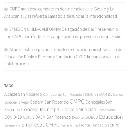
CMPC mantiene combate en dos incendios en el Biobío y La
Araucanía, y se refuerza llamado a denunciar la intencionalidad
2ª MISIÓN CHILE–CALIFORNIA: Delegación de Cal Fire se reunió
con CMPC para fortalecer cooperación en prevención de incendios
Alianza público-privada robustece educación inicial: Servicio de
Educación Pública Puelche y Fundación CMPC firman convenio de
colaboración
TAGS
Alcalde San Rosendo
Carnaval de San Rosendo
CESFAM Dr. Carlos
CESFAM
CMPC
Cesfam San Rosendo
Concejales San
Echeverría Vejar
Concejo Municipal
ConcejoMunicipal
Rosendo
Coronavirus
Educación
COVID-19
DAEM San Rosendo
Cultura
Deportes
DIDECO
Empresas CMPC
Frontel
Fundación CMPC
Emergencia
Fiestas Patrias