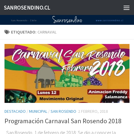
SANROSENDINO.CL
Saltar al contenido
ETIQUETADO:
CARNAVAL
DESTACADO
/
MUNICIPAL
/
SAN ROSENDO
2 FEBRERO, 2018
Programación Carnaval San Rosendo 2018
San Rosendo, 1 de febrero de 2018; Se dio a conocer la