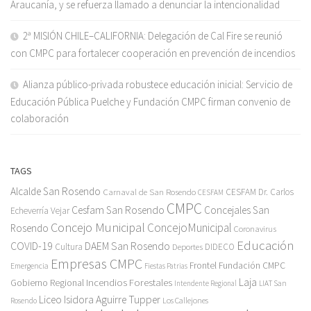
Araucanía, y se refuerza llamado a denunciar la intencionalidad
2ª MISIÓN CHILE–CALIFORNIA: Delegación de Cal Fire se reunió
con CMPC para fortalecer cooperación en prevención de incendios
Alianza público-privada robustece educación inicial: Servicio de
Educación Pública Puelche y Fundación CMPC firman convenio de
colaboración
TAGS
Alcalde San Rosendo
Carnaval de San Rosendo
CESFAM Dr. Carlos
CESFAM
CMPC
Cesfam San Rosendo
Concejales San
Echeverría Vejar
Concejo Municipal
ConcejoMunicipal
Rosendo
Coronavirus
Educación
COVID-19
DAEM San Rosendo
Cultura
Deportes
DIDECO
Empresas CMPC
Frontel
Fundación CMPC
Emergencia
Fiestas Patrias
Incendios Forestales
Laja
Gobierno Regional
Intendente Regional
LIAT San
Liceo Isidora Aguirre Tupper
Los Callejones
Rosendo