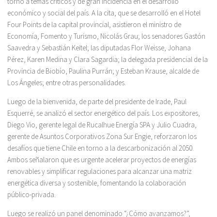
torno a temas críticos y de gran incidencia en el desarrollo
económico y social del país. A la cita, que se desarrolló en el Hotel
Four Points de la capital provincial, asistieron el ministro de
Economía, Fomento y Turismo, Nicolás Grau; los senadores Gastón
Saavedra y Sebastián Keitel; las diputadas Flor Weisse, Johana
Pérez, Karen Medina y Clara Sagardia; la delegada presidencial de la
Provincia de Biobío, Paulina Purrán; y Esteban Krause, alcalde de
Los Ángeles; entre otras personalidades.
Luego de la bienvenida, de parte del presidente de Irade, Paul
Esquerré, se analizó el sector energético del país. Los expositores,
Diego Vio, gerente legal de Rucalhue Energía SPA y Julio Cuadra,
gerente de Asuntos Corporativos Zona Sur Engie, reforzaron los
desafíos que tiene Chile en torno a la descarbonización al 2050.
Ambos señalaron que es urgente acelerar proyectos de energías
renovables y simplificar regulaciones para alcanzar una matriz
energética diversa y sostenible, fomentando la colaboración
público-privada.
Luego se realizó un panel denominado “¿Cómo avanzamos?”,