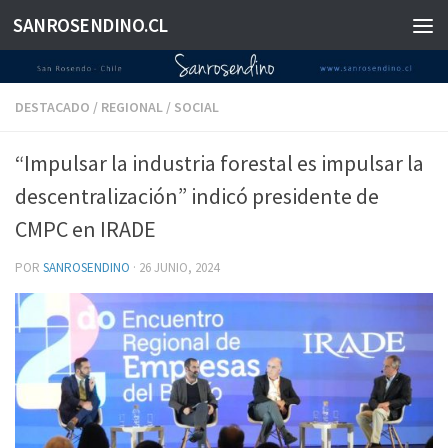
SANROSENDINO.CL
Saltar al contenido
DESTACADO
/
REGIONAL
/
SOCIAL
“Impulsar la industria forestal es impulsar la
descentralización” indicó presidente de
CMPC en IRADE
POR
SANROSENDINO
·
26 JUNIO, 2024