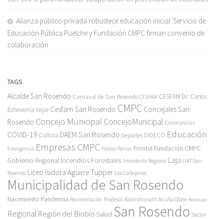
Alianza público-privada robustece educación inicial: Servicio de
Educación Pública Puelche y Fundación CMPC firman convenio de
colaboración
TAGS
Alcalde San Rosendo
Carnaval de San Rosendo
CESFAM Dr. Carlos
CESFAM
CMPC
Cesfam San Rosendo
Concejales San
Echeverría Vejar
Concejo Municipal
ConcejoMunicipal
Rosendo
Coronavirus
Educación
COVID-19
DAEM San Rosendo
Cultura
Deportes
DIDECO
Empresas CMPC
Frontel
Fundación CMPC
Emergencia
Fiestas Patrias
Incendios Forestales
Laja
Gobierno Regional
Intendente Regional
LIAT San
Liceo Isidora Aguirre Tupper
Los Callejones
Rosendo
Municipalidad de San Rosendo
Pandemia
Nacimiento
Pavimentación
Prodesal
Rabindranath Acuña Olate
Reciclaje
San Rosendo
Regional
Región del Biobío
Salud
Sector