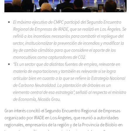
El máximo ejecutivo de CMPC participó del Segundo Encuentro
Regional de Empresas de IRADE, que se realizó en Los Ángeles. Se
refirió a los incentivos necesarios para combatir el repliegue del
sector, institucionalizar la prevención de incendios y modificar la
ley de cambio climático para que considere el aporte de los
monocultivos como capturadores de CO2.
“Es
un sector que da distintas fuentes de empleo, relevante en
materia de exportaciones y también es relevante si se logra
articular bien en cuanto a lo que se refiere la Estrategia Nacional
de Carbono Neutralidad. La plantación de árboles es un
elemento central de esa estrategia”, señaló a
l respecto el ministro
de Economía, Nicolás Grau.
Gran interés concitó el Segundo Encuentro Regional de Empresas
organizado por IRADE en Los Ángeles, que reunió a autoridades
regionales, empresarios de la región y de la Provincia de Biobío en