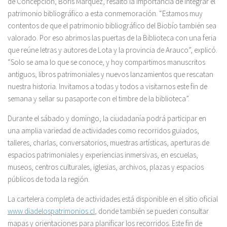
de Concepción, Boris Márquez, resaltó la importancia de integrar el
patrimonio bibliográfico a esta conmemoración. “Estamos muy
contentos de que el patrimonio bibliográfico del Biobío también sea
valorado. Por eso abrimos las puertas de la Biblioteca con una feria
que reúne letras y autores de Lota y la provincia de Arauco”, explicó.
“Solo se ama lo que se conoce, y hoy compartimos manuscritos
antiguos, libros patrimoniales y nuevos lanzamientos que rescatan
nuestra historia. Invitamos a todas y todos a visitarnos este fin de
semana y sellar su pasaporte con el timbre de la biblioteca”.
Durante el sábado y domingo, la ciudadanía podrá participar en
una amplia variedad de actividades como recorridos guiados,
talleres, charlas, conversatorios, muestras artísticas, aperturas de
espacios patrimoniales y experiencias inmersivas, en escuelas,
museos, centros culturales, iglesias, archivos, plazas y espacios
públicos de toda la región.
La cartelera completa de actividades está disponible en el sitio oficial
www.diadelospatrimonios.cl
, donde también se pueden consultar
mapas y orientaciones para planificar los recorridos. Este fin de