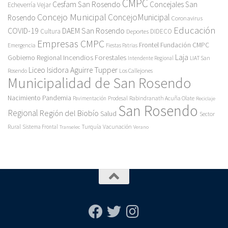
CMPC
Cesfam San Rosendo
Concejales San
Echeverría Vejar
Concejo Municipal
ConcejoMunicipal
Rosendo
Coronavirus
Educación
COVID-19
DAEM San Rosendo
Cultura
Deportes
DIDECO
Empresas CMPC
Frontel
Fundación CMPC
Emergencia
Fiestas Patrias
Incendios Forestales
Laja
Gobierno Regional
Intendente Regional
LIAT San
Liceo Isidora Aguirre Tupper
Los Callejones
Rosendo
Municipalidad de San Rosendo
Pandemia
Nacimiento
Pavimentación
Prodesal
Rabindranath Acuña Olate
Reciclaje
San Rosendo
Regional
Región del Biobío
Salud
Sector
Rural
Turquía
Sistema Frontal
Vacunación
Transelec
Verano