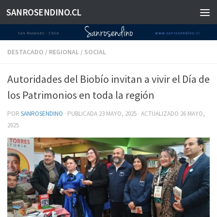
SANROSENDINO.CL
Saltar al contenido
DESTACADO
/
REGIONAL
/
SOCIAL
Autoridades del Biobío invitan a vivir el Día de
los Patrimonios en toda la región
POR
SANROSENDINO
· PUBLICADA
23 MAYO, 2025
· ACTUALIZADO
26 MAYO,
2025