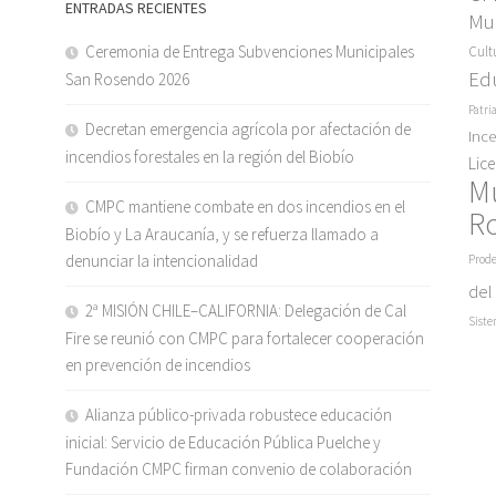
ENTRADAS RECIENTES
Mun
Ceremonia de Entrega Subvenciones Municipales
Cult
Ed
San Rosendo 2026
Patri
Decretan emergencia agrícola por afectación de
Inc
incendios forestales en la región del Biobío
Lic
M
CMPC mantiene combate en dos incendios en el
R
Biobío y La Araucanía, y se refuerza llamado a
denunciar la intencionalidad
Prode
del
2ª MISIÓN CHILE–CALIFORNIA: Delegación de Cal
Siste
Fire se reunió con CMPC para fortalecer cooperación
en prevención de incendios
Alianza público-privada robustece educación
inicial: Servicio de Educación Pública Puelche y
Fundación CMPC firman convenio de colaboración