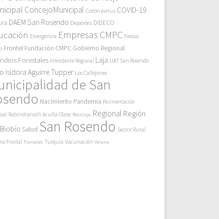
icipal
ConcejoMunicipal
COVID-19
Coronavirus
DAEM San Rosendo
ura
Deportes
DIDECO
Empresas CMPC
ucación
Emergencia
Fiestas
Gobierno Regional
Frontel
Fundación CMPC
as
endios Forestales
Laja
Intendente Regional
LIAT San Rosendo
eo Isidora Aguirre Tupper
Los Callejones
unicipalidad de San
osendo
Pandemia
Nacimiento
Pavimentación
Regional
Región
sal
Rabindranath Acuña Olate
Reciclaje
San Rosendo
 Biobío
Salud
Sector Rural
Turquía
ma Frontal
Vacunación
Transelec
Verano