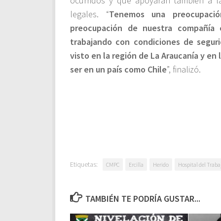
ocurridos y que apoyarán también a l
legales. “
Tenemos una preocupació
preocupación de nuestra compañía 
trabajando con condiciones de segu
visto en la región de La Araucanía y en
ser en un país como Chile
”, finalizó.
Etiquetas:
CMPC
Ercilla
Herido
Hospital del Tra
TAMBIÉN TE PODRÍA GUSTAR...