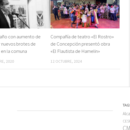
 año con aumento de
Compañía de teatro «El Rostro»
 nuevos brotes de
de Concepción presentó obra
 en la comuna
«El Flautista de Hamelin»
RE, 2020
12 OCTUBRE, 2024
TAG
Alc
CESF
C