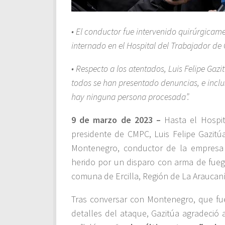
• El conductor fue intervenido quirúrgicame
internado en el Hospital del Trabajador de
• Respecto a los atentados, Luis Felipe Gazi
todos se han presentado denuncias, e inclu
hay ninguna persona procesada”.
9 de marzo de 2023 –
Hasta el Hospit
presidente de CMPC, Luis Felipe Gazitúa
Montenegro, conductor de la empresa 
herido por un disparo con arma de fueg
comuna de Ercilla, Región de La Araucaní
Tras conversar con Montenegro, que fu
detalles del ataque, Gazitúa agradeció