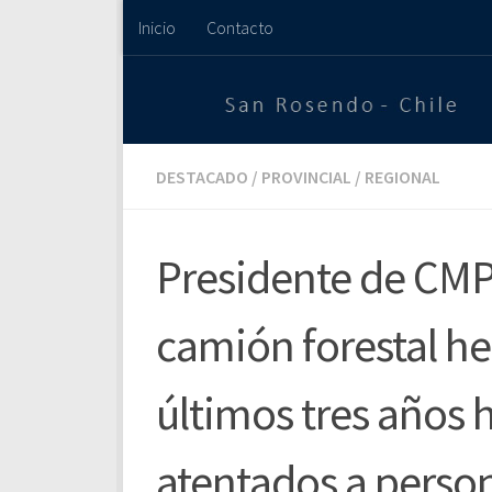
Inicio
Contacto
Saltar al contenido
DESTACADO
/
PROVINCIAL
/
REGIONAL
Presidente de CMP
camión forestal her
últimos tres años
atentados a perso