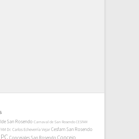
S
alde San Rosendo
Carnaval de San Rosendo
CESFAM
Cesfam San Rosendo
AM Dr. Carlos Echeverría Vejar
MPC
Concejo
Concejales San Rosendo