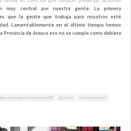
a familia en caso de que decidan presentar acciones
n muy central por nuestra gente. La primera
es que la gente que trabaja para nosotros esté
ridad. Lamentablemente en el último tiempo hemos
 la Provincia de Arauco eso no se cumple como debiera
bajador de Concepciónm Empresas CMPC
Ruta 5 Sur
Transporte Forestal