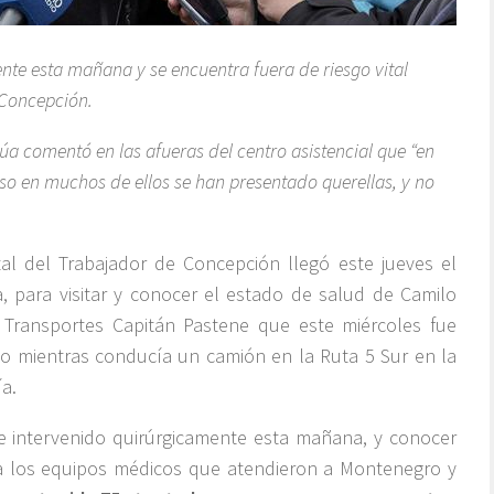
nte esta mañana y se encuentra fuera de riesgo vital
 Concepción.
túa comentó en las afueras del centro asistencial que “en
so en muchos de ellos se han presentado querellas, y no
al del Trabajador de Concepción llegó este jueves el
, para visitar y conocer el estado de salud de Camilo
Transportes Capitán Pastene que este miércoles fue
o mientras conducía un camión en la Ruta 5 Sur en la
a.
e intervenido quirúrgicamente esta mañana, y conocer
 a los equipos médicos que atendieron a Montenegro y