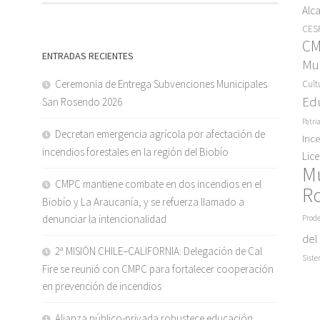
Alc
CESF
C
ENTRADAS RECIENTES
Mun
Ceremonia de Entrega Subvenciones Municipales
Cult
Ed
San Rosendo 2026
Patri
Decretan emergencia agrícola por afectación de
Inc
incendios forestales en la región del Biobío
Lic
M
CMPC mantiene combate en dos incendios en el
R
Biobío y La Araucanía, y se refuerza llamado a
denunciar la intencionalidad
Prode
del
2ª MISIÓN CHILE–CALIFORNIA: Delegación de Cal
Siste
Fire se reunió con CMPC para fortalecer cooperación
en prevención de incendios
Alianza público-privada robustece educación