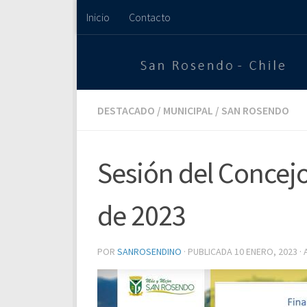
Inicio
Contacto
Saltar al contenido
DESTACADO
/
MUNICIPAL
/
SAN ROSENDO
Sesión del Concejo
de 2023
POR
SANROSENDINO
· PUBLICADA
10 ENERO, 2023
·