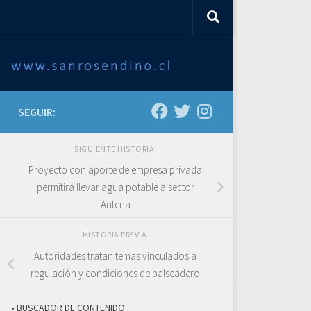
SEGUIR:
SIGUIENTE HISTORIA
Proyecto con aporte de empresa privada
permitirá llevar agua potable a sector
Antena
HISTORIA PREVIA
Autoridades tratan temas vinculados a
regulación y condiciones de balseadero
• BUSCADOR DE CONTENIDO