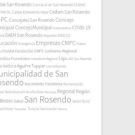
alde San Rosendo
Carnaval de San Rosendo
CESFAM
Cesfam San Rosendo
AM Dr. Carlos Echeverría Vejar
MPC
Concejo
Concejales San Rosendo
icipal
ConcejoMunicipal
COVID-19
Coronavirus
DAEM San Rosendo
ura
Deportes
DIDECO
Empresas CMPC
ucación
Emergencia
Fiestas
Gobierno Regional
Frontel
Fundación CMPC
as
endios Forestales
Laja
Intendente Regional
LIAT San Rosendo
eo Isidora Aguirre Tupper
Los Callejones
unicipalidad de San
osendo
Pandemia
Nacimiento
Pavimentación
Regional
Región
sal
Rabindranath Acuña Olate
Reciclaje
San Rosendo
 Biobío
Salud
Sector Rural
Turquía
ma Frontal
Vacunación
Transelec
Verano