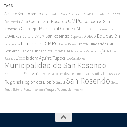
TAGS
Alcalde San Rosendo
Carnaval de San Rosendo
CESFAM Dr. Carlos
CESFAM
CMPC
Cesfam San Rosendo
Concejales San
Echeverría Vejar
Concejo Municipal
ConcejoMunicipal
Rosendo
Coronavirus
Educación
COVID-19
DAEM San Rosendo
Cultura
Deportes
DIDECO
Empresas CMPC
Frontel
Fundación CMPC
Emergencia
Fiestas Patrias
Incendios Forestales
Laja
Gobierno Regional
Intendente Regional
LIAT San
Liceo Isidora Aguirre Tupper
Los Callejones
Rosendo
Municipalidad de San Rosendo
Pandemia
Nacimiento
Pavimentación
Prodesal
Rabindranath Acuña Olate
Reciclaje
San Rosendo
Regional
Región del Biobío
Salud
Sector
Rural
Turquía
Sistema Frontal
Vacunación
Transelec
Verano