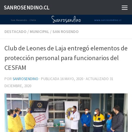
SANROSENDINO.CL
Saltar al contenido
DESTACADO
/
MUNICIPAL
/
SAN ROSENDO
Club de Leones de Laja entregó elementos de
protección personal para funcionarios del
CESFAM
POR
SANROSENDINO
· PUBLICADA
16 MAYO, 2020
· ACTUALIZADO
31
DICIEMBRE, 2020