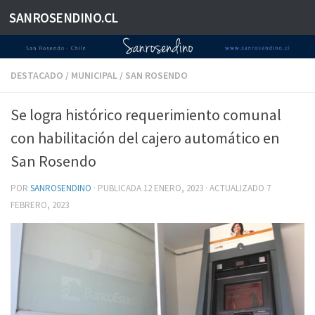
SANROSENDINO.CL
Saltar al contenido
DESTACADO
/
MUNICIPAL
/
SAN ROSENDO
Se logra histórico requerimiento comunal
con habilitación del cajero automático en
San Rosendo
POR
SANROSENDINO
· PUBLICADA
12 ENERO, 2023
· ACTUALIZADO
7
FEBRERO, 2023