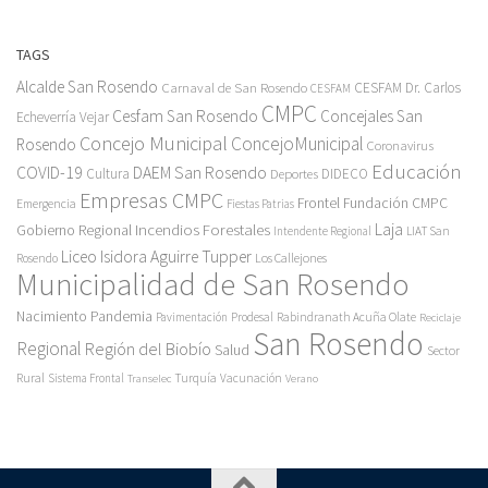
TAGS
Alcalde San Rosendo
Carnaval de San Rosendo
CESFAM Dr. Carlos
CESFAM
CMPC
Cesfam San Rosendo
Concejales San
Echeverría Vejar
Concejo Municipal
ConcejoMunicipal
Rosendo
Coronavirus
Educación
COVID-19
DAEM San Rosendo
Cultura
Deportes
DIDECO
Empresas CMPC
Frontel
Fundación CMPC
Emergencia
Fiestas Patrias
Incendios Forestales
Laja
Gobierno Regional
Intendente Regional
LIAT San
Liceo Isidora Aguirre Tupper
Los Callejones
Rosendo
Municipalidad de San Rosendo
Pandemia
Nacimiento
Pavimentación
Prodesal
Rabindranath Acuña Olate
Reciclaje
San Rosendo
Regional
Región del Biobío
Salud
Sector
Rural
Turquía
Sistema Frontal
Vacunación
Transelec
Verano