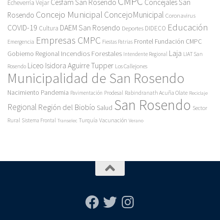
CMPC
Cesfam San Rosendo
Concejales San
Echeverría Vejar
Concejo Municipal
ConcejoMunicipal
Rosendo
Coronavirus
Educación
COVID-19
DAEM San Rosendo
Cultura
Deportes
DIDECO
Empresas CMPC
Frontel
Fundación CMPC
Emergencia
Fiestas Patrias
Incendios Forestales
Laja
Gobierno Regional
Intendente Regional
LIAT San
Liceo Isidora Aguirre Tupper
Los Callejones
Rosendo
Municipalidad de San Rosendo
Pandemia
Nacimiento
Pavimentación
Prodesal
Rabindranath Acuña Olate
Reciclaje
San Rosendo
Regional
Región del Biobío
Salud
Sector
Rural
Turquía
Sistema Frontal
Vacunación
Transelec
Verano