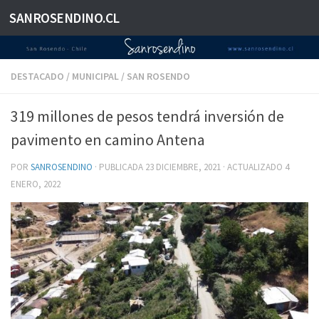
SANROSENDINO.CL
Saltar al contenido
DESTACADO
/
MUNICIPAL
/
SAN ROSENDO
319 millones de pesos tendrá inversión de
pavimento en camino Antena
POR
SANROSENDINO
· PUBLICADA
23 DICIEMBRE, 2021
· ACTUALIZADO
4
ENERO, 2022