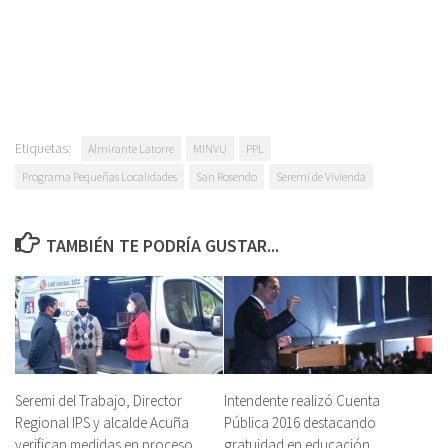
Etiquetas:
Almirante Latorre
MINVU
PPL
Programa Pequeñas Localidades
San Rosendo
Seremi de Vivienda
TAMBIÉN TE PODRÍA GUSTAR...
Seremi del Trabajo, Director
Intendente realizó Cuenta
Regional IPS y alcalde Acuña
Pública 2016 destacando
verifican medidas en proceso
gratuidad en educación