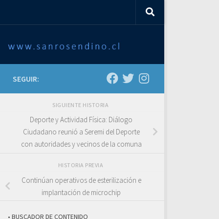
SEGUIR:
SIGUIENTE HISTORIA
Deporte y Actividad Física: Diálogo
Ciudadano reunió a Seremi del Deporte
con autoridades y vecinos de la comuna
HISTORIA PREVIA
Continúan operativos de esterilización e
implantación de microchip
• BUSCADOR DE CONTENIDO