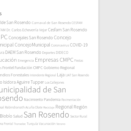
S
alde San Rosendo
Carnaval de San Rosendo
CESFAM
Cesfam San Rosendo
AM Dr. Carlos Echeverría Vejar
MPC
Concejo
Concejales San Rosendo
icipal
ConcejoMunicipal
COVID-19
Coronavirus
DAEM San Rosendo
ura
Deportes
DIDECO
Empresas CMPC
ucación
Emergencia
Fiestas
Gobierno Regional
Frontel
Fundación CMPC
as
endios Forestales
Laja
Intendente Regional
LIAT San Rosendo
eo Isidora Aguirre Tupper
Los Callejones
unicipalidad de San
osendo
Pandemia
Nacimiento
Pavimentación
Regional
Región
sal
Rabindranath Acuña Olate
Reciclaje
San Rosendo
 Biobío
Salud
Sector Rural
Turquía
ma Frontal
Vacunación
Transelec
Verano