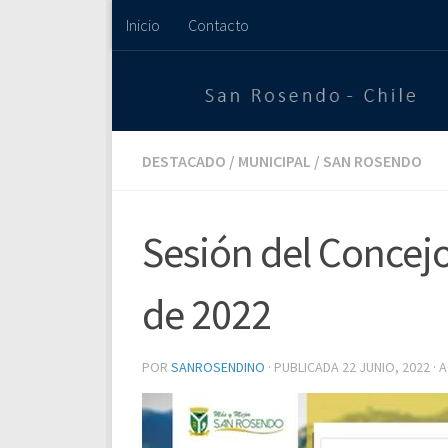
Inicio
Contacto
Saltar al contenido
DESTACADO
/
MUNICIPAL
/
SAN ROSENDO
Sesión del Concejo
de 2022
POR
SANROSENDINO
· PUBLICADA
22 JUNIO, 2022
· 