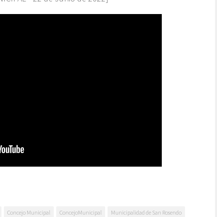
Concejo Municipal
ConcejoMunicipal
Municipalidad de San Rosendo