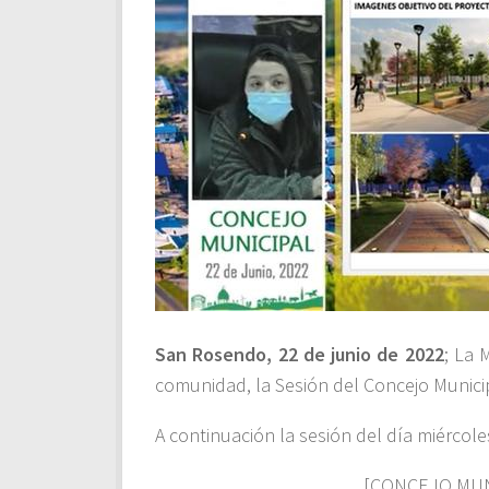
San Rosendo, 22 de junio
de 2022
; La 
comunidad, la Sesión del Concejo Munici
A continuación la sesión del día miércole
[CONCEJO MUNI