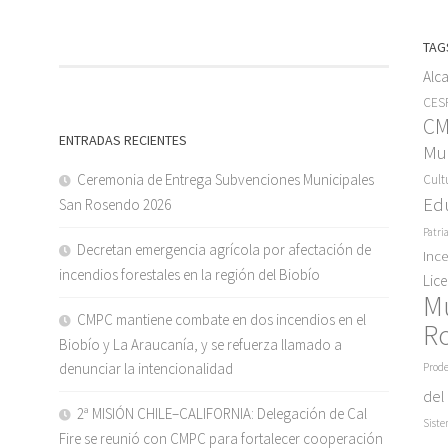
TAG
Alc
CESF
C
ENTRADAS RECIENTES
Mun
Ceremonia de Entrega Subvenciones Municipales
Cult
Ed
San Rosendo 2026
Patri
Decretan emergencia agrícola por afectación de
Inc
incendios forestales en la región del Biobío
Lic
M
CMPC mantiene combate en dos incendios en el
R
Biobío y La Araucanía, y se refuerza llamado a
denunciar la intencionalidad
Prode
del
2ª MISIÓN CHILE–CALIFORNIA: Delegación de Cal
Siste
Fire se reunió con CMPC para fortalecer cooperación