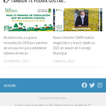
TAMBIÉN TE PODRÍA GUSTAR...
Alcalde invita a superar
Nuevo Director DAEM realizó
recaudación 2016 por permiso
diagnóstico y trazó objetivos
de circulación para establecer
2021 en sesión de Concejo
sistema de becas
Municipal
16 FEBRERO, 2017
4 MARZO, 2021
SEGUIR:
SIGUIENTE HISTORIA
Cinco comunas del sur de Chile lograron reutilizar 17