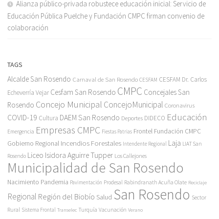
Alianza público-privada robustece educación inicial: Servicio de
Educación Pública Puelche y Fundación CMPC firman convenio de
colaboración
TAGS
Alcalde San Rosendo
Carnaval de San Rosendo
CESFAM Dr. Carlos
CESFAM
CMPC
Cesfam San Rosendo
Concejales San
Echeverría Vejar
Concejo Municipal
ConcejoMunicipal
Rosendo
Coronavirus
Educación
COVID-19
DAEM San Rosendo
Cultura
Deportes
DIDECO
Empresas CMPC
Frontel
Fundación CMPC
Emergencia
Fiestas Patrias
Incendios Forestales
Laja
Gobierno Regional
Intendente Regional
LIAT San
Liceo Isidora Aguirre Tupper
Los Callejones
Rosendo
Municipalidad de San Rosendo
Pandemia
Nacimiento
Pavimentación
Prodesal
Rabindranath Acuña Olate
Reciclaje
San Rosendo
Regional
Región del Biobío
Salud
Sector
Rural
Turquía
Sistema Frontal
Vacunación
Transelec
Verano