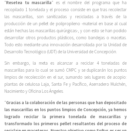
“
Resetea tu mascarilla
” es el nombre del programa que ha
recopilado 1 tonelada y el proceso consiste en que tras recolectar
las mascarillas, son sanitizadas y recicladas a través de la
producción de un pellet de polipropileno -material en base al cual
están hechas las mascarillas quirúrgicas-, y con esto se han podido
desarrollar otros productos plásticos, como bandejas o macetas.
Todo esto mediante una innovación desarrollada por la Unidad de
Desarrollo Tecnológico (UDT) de la Universidad de Concepción.
Sin embargo, la meta es alcanzar a reciclar 4 toneladas de
mascarillas para lo cual se sumó CMPC y se duplicarán los puntos
limpios de recolección en el sur, sumando seis lugares de acopio:
plantas de celulosa Laja, Santa Fe y Pacífico, Aserradero Mulchén,
Nacimiento y Oficina Los Ángeles.
“
Gracias a la colaboración de las personas que han depositado
las mascarillas en los puntos limpios de Concepción, ya hemos
logrado reciclar la primera tonelada de mascarillas y
transformado los primeros pellet resultantes del proceso de
reciclaje en maceteros. Nuestro objetivo como Softys es ser un