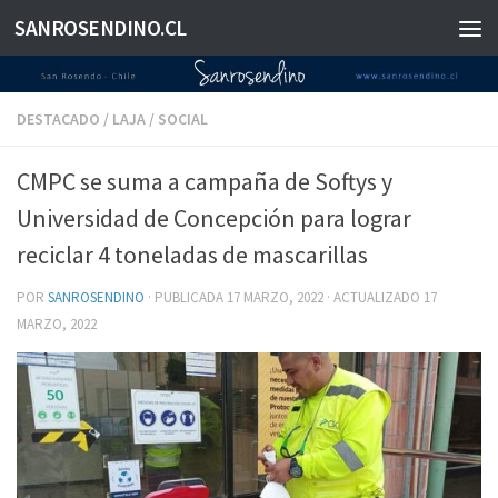
SANROSENDINO.CL
Saltar al contenido
DESTACADO
/
LAJA
/
SOCIAL
CMPC se suma a campaña de Softys y
Universidad de Concepción para lograr
reciclar 4 toneladas de mascarillas
POR
SANROSENDINO
· PUBLICADA
17 MARZO, 2022
· ACTUALIZADO
17
MARZO, 2022