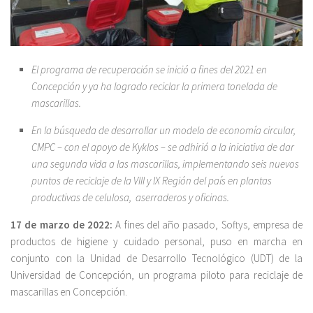
El programa de recuperación se inició a fines del 2021 en
Concepción y ya ha logrado reciclar la primera tonelada de
mascarillas.
En la búsqueda de desarrollar un modelo de economía circular,
CMPC – con el apoyo de Kyklos – se adhirió a la iniciativa de dar
una segunda vida a las mascarillas, implementando seis nuevos
puntos de reciclaje de la VIII y IX Región del país en plantas
productivas de celulosa, aserraderos y oficinas.
17 de marzo de 2022:
A fines del año pasado, Softys, empresa de
productos de higiene y cuidado personal, puso en marcha en
conjunto con la Unidad de Desarrollo Tecnológico (UDT) de la
Universidad de Concepción, un programa piloto para reciclaje de
mascarillas en Concepción.