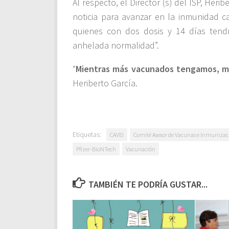
Al respecto, el Director (s) del ISP, He
noticia para avanzar en la inmunidad c
quienes con dos dosis y 14 días ten
anhelada normalidad”.
“
Mientras más vacunados tengamos, má
Heriberto García.
Etiquetas:
CAVEI
Comité Asesor de Vacunas e Inmunizac
Pfizer-BioNTech
Vacunación
TAMBIÉN TE PODRÍA GUSTAR...