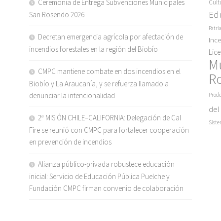
Ceremonia de Entrega Subvenciones Municipales
Cult
Ed
San Rosendo 2026
Patri
Decretan emergencia agrícola por afectación de
Inc
incendios forestales en la región del Biobío
Lic
M
CMPC mantiene combate en dos incendios en el
R
Biobío y La Araucanía, y se refuerza llamado a
denunciar la intencionalidad
Prode
del
2ª MISIÓN CHILE–CALIFORNIA: Delegación de Cal
Siste
Fire se reunió con CMPC para fortalecer cooperación
en prevención de incendios
Alianza público-privada robustece educación
inicial: Servicio de Educación Pública Puelche y
Fundación CMPC firman convenio de colaboración