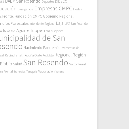
DAEM San Rosendo
ura
Deportes
DIDECO
Empresas CMPC
ucación
Emergencia
Fiestas
Gobierno Regional
Frontel
Fundación CMPC
as
endios Forestales
Laja
Intendente Regional
LIAT San Rosendo
eo Isidora Aguirre Tupper
Los Callejones
unicipalidad de San
osendo
Pandemia
Nacimiento
Pavimentación
Regional
Región
sal
Rabindranath Acuña Olate
Reciclaje
San Rosendo
 Biobío
Salud
Sector Rural
Turquía
ma Frontal
Vacunación
Transelec
Verano