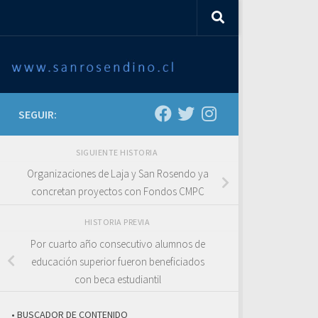
SEGUIR:
SIGUIENTE HISTORIA
Organizaciones de Laja y San Rosendo ya
concretan proyectos con Fondos CMPC
HISTORIA PREVIA
Por cuarto año consecutivo alumnos de
educación superior fueron beneficiados
con beca estudiantil
• BUSCADOR DE CONTENIDO