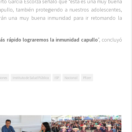
riberto García Escorza señaló que “esta es una muy buena
apullo, también protegiendo a nuestros adolescentes,
drán una muy buena inmunidad para ir retomando la
s rápido lograremos la inmunidad capullo
”, concluyó
iones
Instituto de Salud Pública
ISP
Nacional
Pfizer