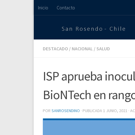
Inicio
Contacto
Saltar al contenido
DESTACADO
/
NACIONAL
/
SALUD
ISP aprueba inocul
BioNTech en rango 
POR
SANROSENDINO
· PUBLICADA
1 JUNIO, 2021
· A