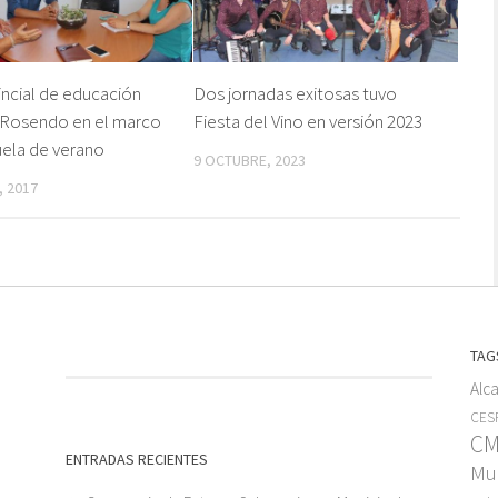
incial de educación
Dos jornadas exitosas tuvo
n Rosendo en el marco
Fiesta del Vino en versión 2023
uela de verano
9 OCTUBRE, 2023
, 2017
TAG
Alc
CESF
C
ENTRADAS RECIENTES
Mun