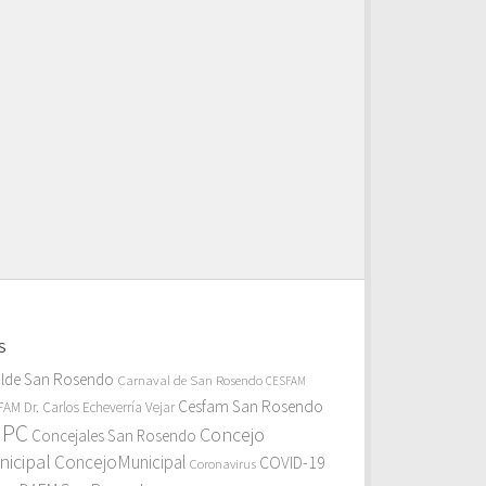
S
alde San Rosendo
Carnaval de San Rosendo
CESFAM
Cesfam San Rosendo
AM Dr. Carlos Echeverría Vejar
MPC
Concejo
Concejales San Rosendo
icipal
ConcejoMunicipal
COVID-19
Coronavirus