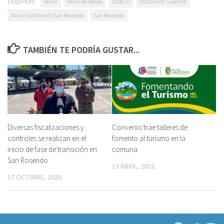
Etiquetas:
Becas
Becas de Apoyo
DIDECO
Educación Superior
Municipalidad de San Rosendo
San Rosendo
TAMBIÉN TE PODRÍA GUSTAR...
Diversas fiscalizaciones y
Convenio trae talleres de
controles se realizan en el
fomento al turismo en la
inicio de fase de transición en
comuna
San Rosendo
13 ABRIL, 2022
17 OCTUBRE, 2020