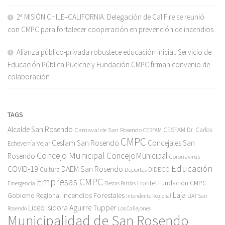
2ª MISIÓN CHILE–CALIFORNIA: Delegación de Cal Fire se reunió
con CMPC para fortalecer cooperación en prevención de incendios
Alianza público-privada robustece educación inicial: Servicio de
Educación Pública Puelche y Fundación CMPC firman convenio de
colaboración
TAGS
Alcalde San Rosendo
Carnaval de San Rosendo
CESFAM Dr. Carlos
CESFAM
CMPC
Cesfam San Rosendo
Concejales San
Echeverría Vejar
Concejo Municipal
ConcejoMunicipal
Rosendo
Coronavirus
Educación
COVID-19
DAEM San Rosendo
Cultura
Deportes
DIDECO
Empresas CMPC
Frontel
Fundación CMPC
Emergencia
Fiestas Patrias
Incendios Forestales
Laja
Gobierno Regional
Intendente Regional
LIAT San
Liceo Isidora Aguirre Tupper
Los Callejones
Rosendo
Municipalidad de San Rosendo