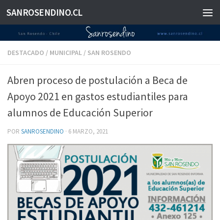
SANROSENDINO.CL
Saltar al contenido
DESTACADO
/
MUNICIPAL
/
SAN ROSENDO
Abren proceso de postulación a Beca de
Apoyo 2021 en gastos estudiantiles para
alumnos de Educación Superior
POR
SANROSENDINO
·
6 MARZO, 2021