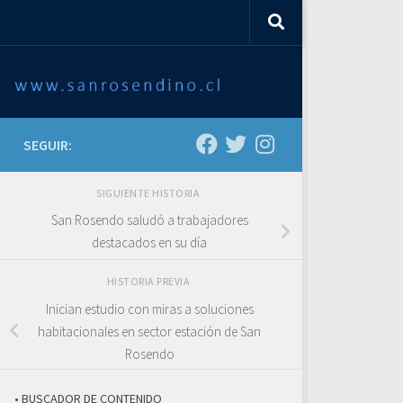
SEGUIR:
SIGUIENTE HISTORIA
San Rosendo saludó a trabajadores
destacados en su día
HISTORIA PREVIA
Inician estudio con miras a soluciones
habitacionales en sector estación de San
Rosendo
• BUSCADOR DE CONTENIDO