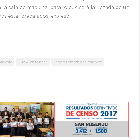
la sala de máquina, para lo que será la llegada de un
os estar preparados, expresó.
amiento
GERSA San Rosendo
Primera Compañia de Bomberos