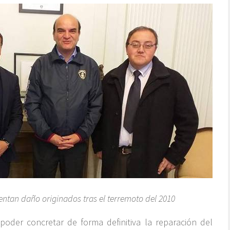
ntan daño originados tras el terremoto del 2010
 poder concretar de forma definitiva la reparación del