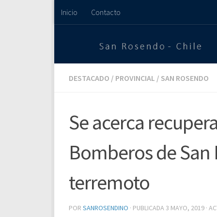
Inicio
Contacto
Saltar al contenido
DESTACADO
/
PROVINCIAL
/
SAN ROSENDO
Se acerca recupera
Bomberos de San 
terremoto
POR
SANROSENDINO
· PUBLICADA
3 MAYO, 2019
· A