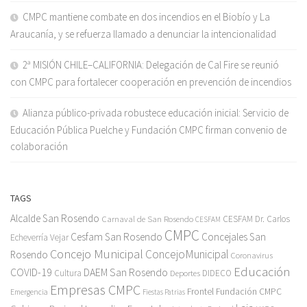
CMPC mantiene combate en dos incendios en el Biobío y La
Araucanía, y se refuerza llamado a denunciar la intencionalidad
2ª MISIÓN CHILE–CALIFORNIA: Delegación de Cal Fire se reunió
con CMPC para fortalecer cooperación en prevención de incendios
Alianza público-privada robustece educación inicial: Servicio de
Educación Pública Puelche y Fundación CMPC firman convenio de
colaboración
TAGS
Alcalde San Rosendo
Carnaval de San Rosendo
CESFAM Dr. Carlos
CESFAM
CMPC
Cesfam San Rosendo
Concejales San
Echeverría Vejar
Concejo Municipal
ConcejoMunicipal
Rosendo
Coronavirus
Educación
COVID-19
DAEM San Rosendo
Cultura
Deportes
DIDECO
Empresas CMPC
Frontel
Fundación CMPC
Emergencia
Fiestas Patrias