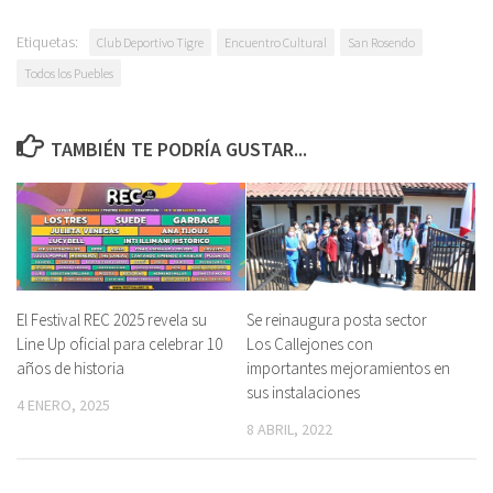
Etiquetas:
Club Deportivo Tigre
Encuentro Cultural
San Rosendo
Todos los Puebles
TAMBIÉN TE PODRÍA GUSTAR...
El Festival REC 2025 revela su
Se reinaugura posta sector
Line Up oficial para celebrar 10
Los Callejones con
años de historia
importantes mejoramientos en
sus instalaciones
4 ENERO, 2025
8 ABRIL, 2022