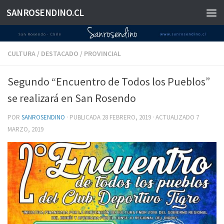
SANROSENDINO.CL
Saltar al contenido
CULTURA
/
DESTACADO
/
PROVINCIAL
Segundo “Encuentro de Todos los Pueblos”
se realizará en San Rosendo
POR
SANROSENDINO
· PUBLICADA
28 FEBRERO, 2019
· ACTUALIZADO
7
MARZO, 2019