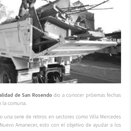
alidad de San Rosendo
dio a conocer próximas fechas
n la comuna.
o una serie de retiros en sectores como Villa Mercedes
Nuevo Amanecer, esto con el objetivo de ayudar a los