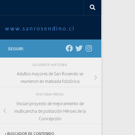
SEGUIR:
SIGUIENTE HISTORIA
Adultos mayores de San Rosendo se
reunieron en mateada folclórica
HISTORIA PREVIA
Inician proyecto de mejoramiento de
multicancha de población Héroes de la
Concepción
• BUSCADOR DE CONTENIDO