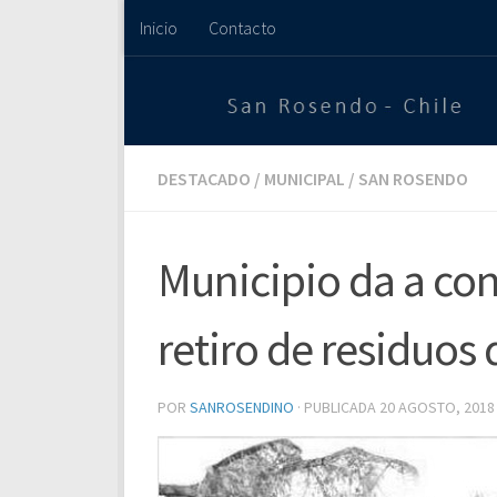
Inicio
Contacto
Saltar al contenido
DESTACADO
/
MUNICIPAL
/
SAN ROSENDO
Municipio da a co
retiro de residuos 
POR
SANROSENDINO
· PUBLICADA
20 AGOSTO, 2018