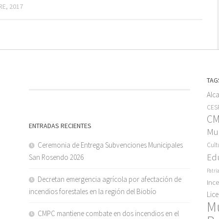
RE, 2017
TAG
Alc
CESF
C
ENTRADAS RECIENTES
Mun
Ceremonia de Entrega Subvenciones Municipales
Cult
Ed
San Rosendo 2026
Patri
Decretan emergencia agrícola por afectación de
Inc
incendios forestales en la región del Biobío
Lic
M
CMPC mantiene combate en dos incendios en el