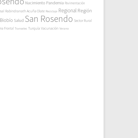
osendo
Pandemia
Nacimiento
Pavimentación
Regional
Región
sal
Rabindranath Acuña Olate
Reciclaje
San Rosendo
 Biobío
Salud
Sector Rural
Turquía
ma Frontal
Vacunación
Transelec
Verano