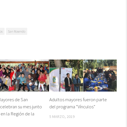
os
San Rosendo
Mayores de San
Adultos mayores fueron parte
celebran su mes junto
del programa “Vínculos”
 en la Región de la
5 MARZO, 2019