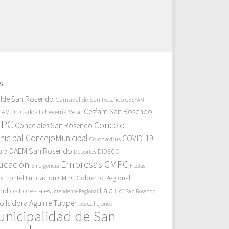
S
alde San Rosendo
Carnaval de San Rosendo
CESFAM
Cesfam San Rosendo
AM Dr. Carlos Echeverría Vejar
MPC
Concejo
Concejales San Rosendo
icipal
ConcejoMunicipal
COVID-19
Coronavirus
DAEM San Rosendo
ura
Deportes
DIDECO
Empresas CMPC
ucación
Emergencia
Fiestas
Gobierno Regional
Frontel
Fundación CMPC
as
endios Forestales
Laja
Intendente Regional
LIAT San Rosendo
eo Isidora Aguirre Tupper
Los Callejones
unicipalidad de San