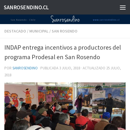
SANROSENDINO.CL
Saltar al contenido
DESTACADO
/
MUNICIPAL
/
SAN ROSENDO
INDAP entrega incentivos a productores del
programa Prodesal en San Rosendo
POR
SANROSENDINO
· PUBLICADA
3 JULIO, 2018
· ACTUALIZADO
25 JULIO,
2018