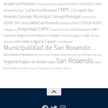
Alcalde San Rosendo
Carnaval de San Rosendo
CESFAM Dr. Carlos
CESFAM
CMPC
Cesfam San Rosendo
Concejales San
Echeverría Vejar
Concejo Municipal
ConcejoMunicipal
Rosendo
Coronavirus
Educación
COVID-19
DAEM San Rosendo
Cultura
Deportes
DIDECO
Empresas CMPC
Frontel
Fundación CMPC
Emergencia
Fiestas Patrias
Incendios Forestales
Laja
Gobierno Regional
Intendente Regional
LIAT San
Liceo Isidora Aguirre Tupper
Los Callejones
Rosendo
Municipalidad de San Rosendo
Pandemia
Nacimiento
Pavimentación
Prodesal
Rabindranath Acuña Olate
Reciclaje
San Rosendo
Regional
Región del Biobío
Salud
Sector
Rural
Turquía
Sistema Frontal
Vacunación
Transelec
Verano