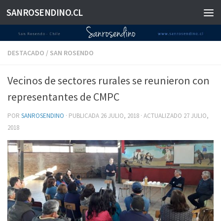
SANROSENDINO.CL
Saltar al contenido
DESTACADO
/
SAN ROSENDO
Vecinos de sectores rurales se reunieron con
representantes de CMPC
POR
SANROSENDINO
· PUBLICADA
26 JULIO, 2018
· ACTUALIZADO
27 JULIO,
2018