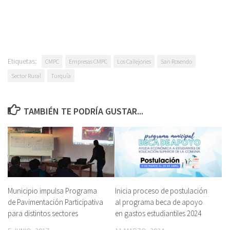
Etiquetas:
CMPC
Empresas CMPC
Los Callejones
San Rosendo
Sector Rural
Turquía
TAMBIÉN TE PODRÍA GUSTAR...
Municipio impulsa Programa
Inicia proceso de postulación
de Pavimentación Participativa
al programa beca de apoyo
para distintos sectores
en gastos estudiantiles 2024