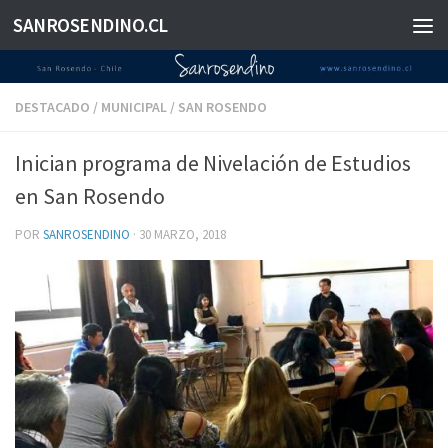
SANROSENDINO.CL
Saltar al contenido
DESTACADO
/
MUNICIPAL
/
SAN ROSENDO
Inician programa de Nivelación de Estudios
en San Rosendo
POR
SANROSENDINO
·
30 MARZO, 2018