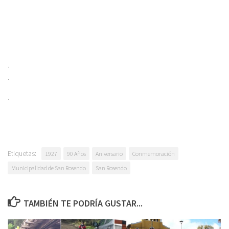
.
.
.
Etiquetas:
1927
90 Años
Aniversario
Conmemoración
Municipalidad de San Rosendo
San Rosendo
TAMBIÉN TE PODRÍA GUSTAR...