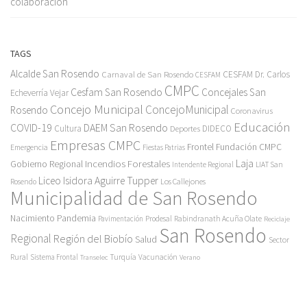
colaboración
TAGS
Alcalde San Rosendo
Carnaval de San Rosendo
CESFAM Dr. Carlos
CESFAM
CMPC
Cesfam San Rosendo
Concejales San
Echeverría Vejar
Concejo Municipal
ConcejoMunicipal
Rosendo
Coronavirus
Educación
COVID-19
DAEM San Rosendo
Cultura
Deportes
DIDECO
Empresas CMPC
Frontel
Fundación CMPC
Emergencia
Fiestas Patrias
Incendios Forestales
Laja
Gobierno Regional
Intendente Regional
LIAT San
Liceo Isidora Aguirre Tupper
Los Callejones
Rosendo
Municipalidad de San Rosendo
Pandemia
Nacimiento
Pavimentación
Prodesal
Rabindranath Acuña Olate
Reciclaje
San Rosendo
Regional
Región del Biobío
Salud
Sector
Rural
Turquía
Sistema Frontal
Vacunación
Transelec
Verano