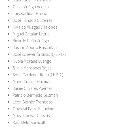
Oscar Zuñiga Acosta
Luis Bastidas García
José Tiznado Gutierrez
Nivaldo Villegas Villalobos
Miguel Catalán Urzua
Ricardo Peña Zuñiga
Justino Aburto Bascuñan
José Echeverría Rivas (Q.E.P.D.)
Nubia Morales Luengo
Silinia Mardones Rojas
Sofía Cárdenas Ruíz (Q.E.P.D.)
Mario Cuevas Guzmán
Jaime Olivares Puentes
Patricio Bermedo Guzmán
León Besnier Troncoso
Ohytavit Parra Riquelme
María Cuevas Cuevas
Raúl Melo Baracatt