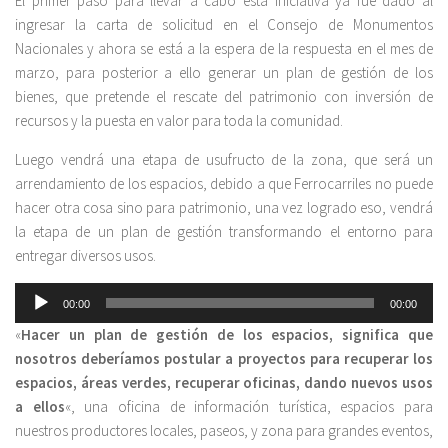
El primer paso para llevar a cabo esta iniciativa ya fue dado al
audio
ingresar la carta de solicitud en el Consejo de Monumentos
Nacionales y ahora se está a la espera de la respuesta en el mes de
marzo, para posterior a ello generar un plan de gestión de los
bienes, que pretende el rescate del patrimonio con inversión de
recursos y la puesta en valor para toda la comunidad.
Luego vendrá una etapa de usufructo de la zona, que será un
arrendamiento de los espacios, debido a que Ferrocarriles no puede
hacer otra cosa sino para patrimonio, una vez logrado eso, vendrá
la etapa de un plan de gestión transformando el entorno para
entregar diversos usos.
Reproductor
00:00
00:00
de
«
Hacer un plan de gestión de los espacios, significa que
audio
nosotros deberíamos postular a proyectos para recuperar los
espacios, áreas verdes, recuperar oficinas, dando nuevos usos
a ellos
«, una oficina de información turística, espacios para
nuestros productores locales, paseos, y zona para grandes eventos,