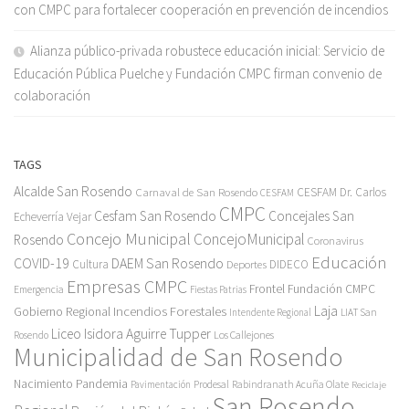
con CMPC para fortalecer cooperación en prevención de incendios
Alianza público-privada robustece educación inicial: Servicio de
Educación Pública Puelche y Fundación CMPC firman convenio de
colaboración
TAGS
Alcalde San Rosendo
Carnaval de San Rosendo
CESFAM Dr. Carlos
CESFAM
CMPC
Cesfam San Rosendo
Concejales San
Echeverría Vejar
Concejo Municipal
ConcejoMunicipal
Rosendo
Coronavirus
Educación
COVID-19
DAEM San Rosendo
Cultura
Deportes
DIDECO
Empresas CMPC
Frontel
Fundación CMPC
Emergencia
Fiestas Patrias
Incendios Forestales
Laja
Gobierno Regional
Intendente Regional
LIAT San
Liceo Isidora Aguirre Tupper
Los Callejones
Rosendo
Municipalidad de San Rosendo
Pandemia
Nacimiento
Pavimentación
Prodesal
Rabindranath Acuña Olate
Reciclaje
San Rosendo