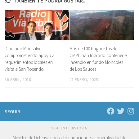
TAMBIÉN TE PODRÍA GUSTAR...
Diputado Monsalve
Más de 100 brigadistas de
comprometiendo apoyo a
CMPC han logrado contener el
requerimientos locales en
incendio en fundo Moncoles
visita a San Rosendo
de Los Sauces
16 ABRIL, 2018
21 ENERO, 2025
SEGUIR:
SIGUIENTE HISTORIA
Ministro de Defensa constató capacidades y operatividad de