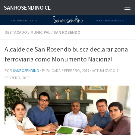
SANROSENDINO.CL
Saltar al contenido
DESTACADO
/
MUNICIPAL
/
SAN ROSENDO
Alcalde de San Rosendo busca declarar zona
ferroviaria como Monumento Nacional
POR
SANROSENDINO
· PUBLICADA
6 FEBRERO, 2017
· ACTUALIZADO
11
FEBRERO, 2017