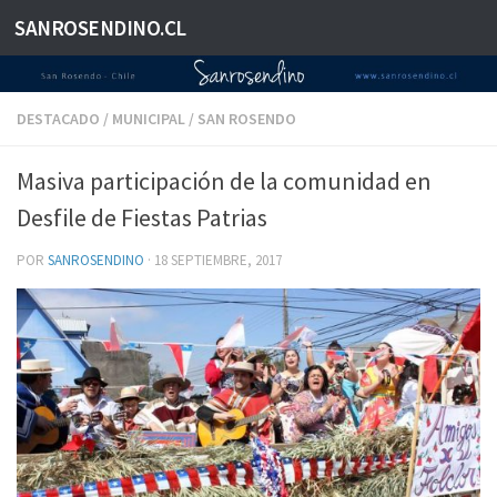
SANROSENDINO.CL
Saltar al contenido
DESTACADO
/
MUNICIPAL
/
SAN ROSENDO
Masiva participación de la comunidad en
Desfile de Fiestas Patrias
POR
SANROSENDINO
·
18 SEPTIEMBRE, 2017