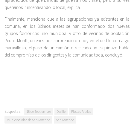
agradecidos de que bandas de guerra nos visiten, pero a su vez
queremos ir incentivando lo local, explica.
Finalmente, menciona que a las agrupaciones ya existentes en la
comuna, en los últimos meses se han conformado dos nuevas
grupos folclóricos uno municipal y otro de vecinos de población
Pedro Montt, quienes nos sorprendieron hoy en el desfile con algo
maravilloso, el paso de un camión ofreciendo un esquinazo habla
del compromiso de los dirigentes y la comunidad toda, concluyó.
Etiquetas:
18 de Septiembre
Desfile
Fiestas Patrias
Municipalidad de San Rosendo
San Rosendo