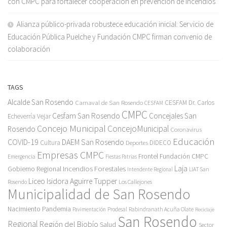
con CMPC para fortalecer cooperación en prevención de incendios
Alianza público-privada robustece educación inicial: Servicio de
Educación Pública Puelche y Fundación CMPC firman convenio de
colaboración
TAGS
Alcalde San Rosendo
Carnaval de San Rosendo
CESFAM Dr. Carlos
CESFAM
CMPC
Cesfam San Rosendo
Concejales San
Echeverría Vejar
Concejo Municipal
ConcejoMunicipal
Rosendo
Coronavirus
Educación
COVID-19
DAEM San Rosendo
Cultura
Deportes
DIDECO
Empresas CMPC
Frontel
Fundación CMPC
Emergencia
Fiestas Patrias
Incendios Forestales
Laja
Gobierno Regional
Intendente Regional
LIAT San
Liceo Isidora Aguirre Tupper
Los Callejones
Rosendo
Municipalidad de San Rosendo
Pandemia
Nacimiento
Pavimentación
Prodesal
Rabindranath Acuña Olate
Reciclaje
San Rosendo
Regional
Región del Biobío
Salud
Sector