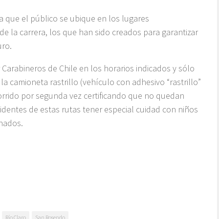
 que el público se ubique en los lugares
de la carrera, los que han sido creados para garantizar
uro.
arabineros de Chile en los horarios indicados y sólo
a camioneta rastrillo (vehículo con adhesivo “rastrillo”
corrido por segunda vez certificando que no quedan
identes de estas rutas tener especial cuidad con niños
inados.
Río Claro
San Rosendo