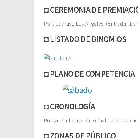
◘
CEREMONIA DE PREMIACI
Polideportivo Los Ángeles. (Entrada libe
◘
LISTADO DE BINOMIOS
◘ PLANO DE COMPETENCIA
◘ CRONOLOGÍA
Busca la información oficial haciendo cli
◘ ZONAS DE PÚBLICO