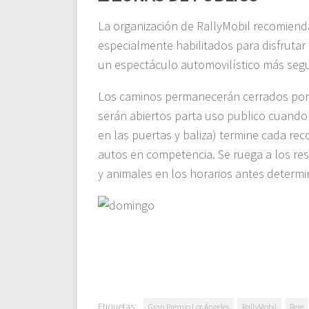
La organización de RallyMobil recomienda
especialmente habilitados para disfrutar 
un espectáculo automovilístico más seg
Los caminos permanecerán cerrados por C
serán abiertos parta uso publico cuando l
en las puertas y baliza) termine cada re
autos en competencia. Se ruega a los res
y animales en los horarios antes determ
Etiquetas:
Gran Premio Los Ángeles
RallyMobil
Rere