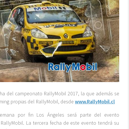
cha del campeonato RallyMobil 2017, la que además se
aming propias del RallyMobil, desde
www.RallyMobil.cl
semana por fin Los Ángeles será parte del evento
 RallyMobil. La tercera fecha de este evento tendrá su