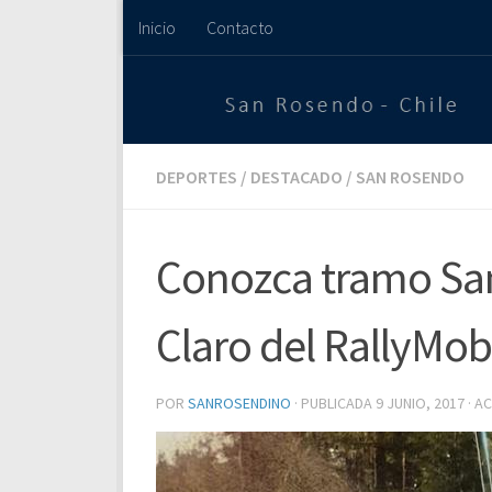
Inicio
Contacto
Saltar al contenido
DEPORTES
/
DESTACADO
/
SAN ROSENDO
Conozca tramo San
Claro del RallyMob
POR
SANROSENDINO
· PUBLICADA
9 JUNIO, 2017
· A