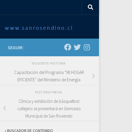
SEGUIR:
SIGUIENTE HISTORIA
Capacitación del Programa “MI HOGAR
EFICIENTE” del Ministerio de Energía
HISTORIA PREVIA
Clínica y exhibición de básquetbol
callejero se presentará en Gimnasio
Municipal de San Rosendo
• BUSCADOR DE CONTENIDO