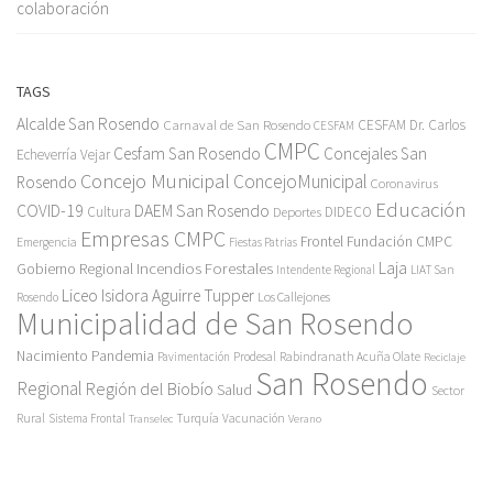
colaboración
TAGS
Alcalde San Rosendo
Carnaval de San Rosendo
CESFAM Dr. Carlos
CESFAM
CMPC
Cesfam San Rosendo
Concejales San
Echeverría Vejar
Concejo Municipal
ConcejoMunicipal
Rosendo
Coronavirus
Educación
COVID-19
DAEM San Rosendo
Cultura
Deportes
DIDECO
Empresas CMPC
Frontel
Fundación CMPC
Emergencia
Fiestas Patrias
Incendios Forestales
Laja
Gobierno Regional
Intendente Regional
LIAT San
Liceo Isidora Aguirre Tupper
Los Callejones
Rosendo
Municipalidad de San Rosendo
Pandemia
Nacimiento
Pavimentación
Prodesal
Rabindranath Acuña Olate
Reciclaje
San Rosendo
Regional
Región del Biobío
Salud
Sector
Rural
Turquía
Sistema Frontal
Vacunación
Transelec
Verano