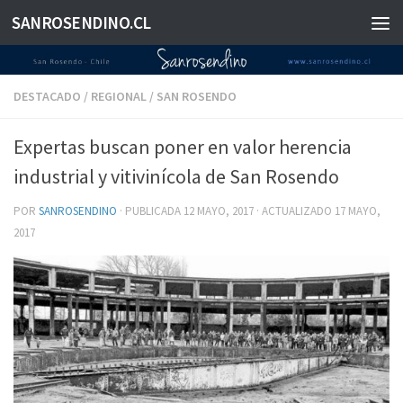
SANROSENDINO.CL
Saltar al contenido
DESTACADO
/
REGIONAL
/
SAN ROSENDO
Expertas buscan poner en valor herencia
industrial y vitivinícola de San Rosendo
POR
SANROSENDINO
· PUBLICADA
12 MAYO, 2017
· ACTUALIZADO
17 MAYO,
2017