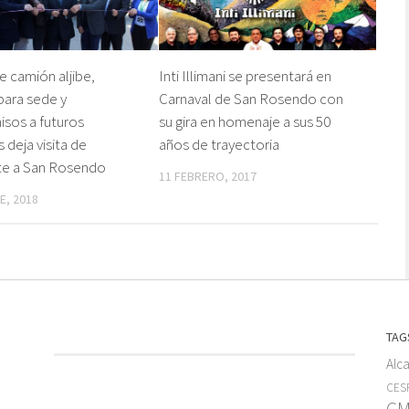
e camión aljibe,
Inti Illimani se presentará en
para sede y
Carnaval de San Rosendo con
sos a futuros
su gira en homenaje a sus 50
 deja visita de
años de trayectoria
te a San Rosendo
11 FEBRERO, 2017
E, 2018
TAG
Alc
CESF