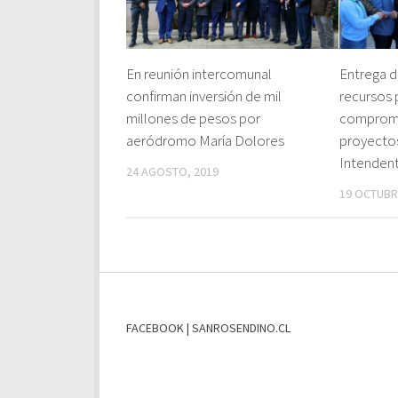
En reunión intercomunal
Entrega d
confirman inversión de mil
recursos 
millones de pesos por
compromi
aeródromo María Dolores
proyectos
Intenden
24 AGOSTO, 2019
19 OCTUBR
FACEBOOK | SANROSENDINO.CL