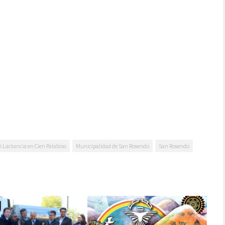
i Lactancia en Cien Palabras
Municipalidad de San Rosendo
San Rosendo