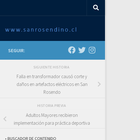
SEGUIR:
SIGUIENTE HISTORIA
Falla en transformador causó corte y
daños en artefactos eléctricos en San
Rosendo
HISTORIA PREVIA
Adultos Mayores recibieron
implementación para práctica deportiva
• BUSCADOR DE CONTENIDO