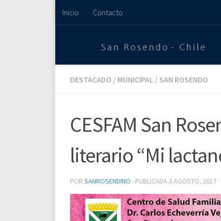
Inicio
Contacto
Saltar al contenido
DESTACADO
/
MUNICIPAL
/
SAN ROSENDO
CESFAM San Rosen
literario “Mi lacta
POR
SANROSENDINO
· PUBLICADA
3 AGOSTO, 2017
·