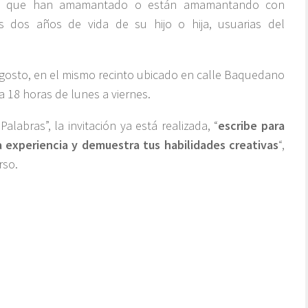
res que han amamantado o están amamantando con
s dos años de vida de su hijo o hija, usuarias del
 agosto, en el mismo recinto ubicado en calle Baquedano
 a 18 horas de lunes a viernes.
alabras”, la invitación ya está realizada, “
escribe para
a experiencia y demuestra tus habilidades creativas
“,
rso.