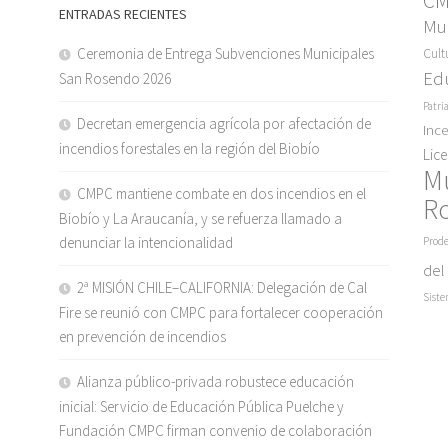
C
ENTRADAS RECIENTES
Mun
Ceremonia de Entrega Subvenciones Municipales
Cult
Ed
San Rosendo 2026
Patri
Decretan emergencia agrícola por afectación de
Inc
incendios forestales en la región del Biobío
Lic
M
CMPC mantiene combate en dos incendios en el
R
Biobío y La Araucanía, y se refuerza llamado a
denunciar la intencionalidad
Prode
del
2ª MISIÓN CHILE–CALIFORNIA: Delegación de Cal
Siste
Fire se reunió con CMPC para fortalecer cooperación
en prevención de incendios
Alianza público-privada robustece educación
inicial: Servicio de Educación Pública Puelche y
Fundación CMPC firman convenio de colaboración