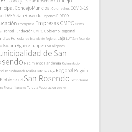
MPC
Concejo
Concejales San Rosendo
icipal
ConcejoMunicipal
COVID-19
Coronavirus
DAEM San Rosendo
ura
Deportes
DIDECO
Empresas CMPC
ucación
Emergencia
Fiestas
Gobierno Regional
Frontel
Fundación CMPC
as
endios Forestales
Laja
Intendente Regional
LIAT San Rosendo
eo Isidora Aguirre Tupper
Los Callejones
unicipalidad de San
osendo
Pandemia
Nacimiento
Pavimentación
Regional
Región
sal
Rabindranath Acuña Olate
Reciclaje
San Rosendo
 Biobío
Salud
Sector Rural
Turquía
ma Frontal
Vacunación
Transelec
Verano