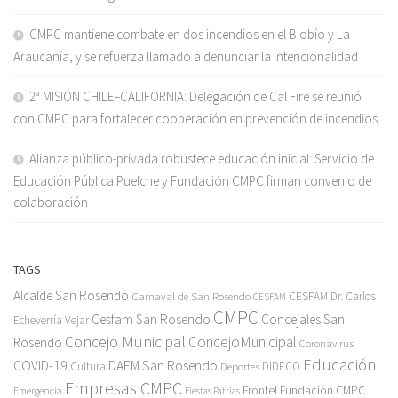
CMPC mantiene combate en dos incendios en el Biobío y La
Araucanía, y se refuerza llamado a denunciar la intencionalidad
2ª MISIÓN CHILE–CALIFORNIA: Delegación de Cal Fire se reunió
con CMPC para fortalecer cooperación en prevención de incendios
Alianza público-privada robustece educación inicial: Servicio de
Educación Pública Puelche y Fundación CMPC firman convenio de
colaboración
TAGS
Alcalde San Rosendo
Carnaval de San Rosendo
CESFAM Dr. Carlos
CESFAM
CMPC
Cesfam San Rosendo
Concejales San
Echeverría Vejar
Concejo Municipal
ConcejoMunicipal
Rosendo
Coronavirus
Educación
COVID-19
DAEM San Rosendo
Cultura
Deportes
DIDECO
Empresas CMPC
Frontel
Fundación CMPC
Emergencia
Fiestas Patrias