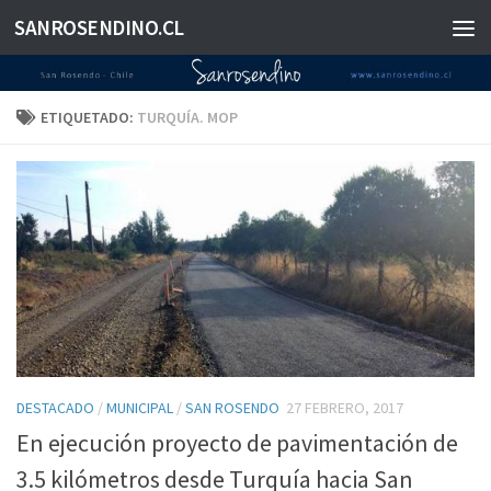
SANROSENDINO.CL
Saltar al contenido
ETIQUETADO:
TURQUÍA. MOP
DESTACADO
/
MUNICIPAL
/
SAN ROSENDO
27 FEBRERO, 2017
En ejecución proyecto de pavimentación de
3.5 kilómetros desde Turquía hacia San