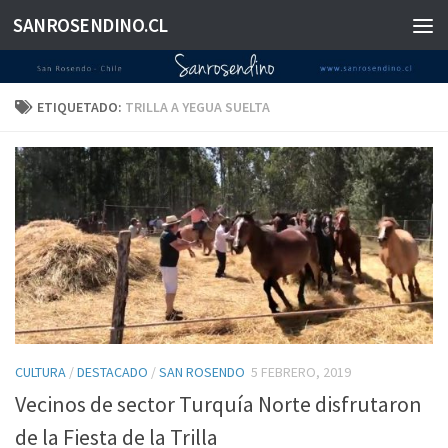
SANROSENDINO.CL
Saltar al contenido
ETIQUETADO:
TRILLA A YEGUA SUELTA
CULTURA
/
DESTACADO
/
SAN ROSENDO
5 FEBRERO, 2019
Vecinos de sector Turquía Norte disfrutaron
de la Fiesta de la Trilla