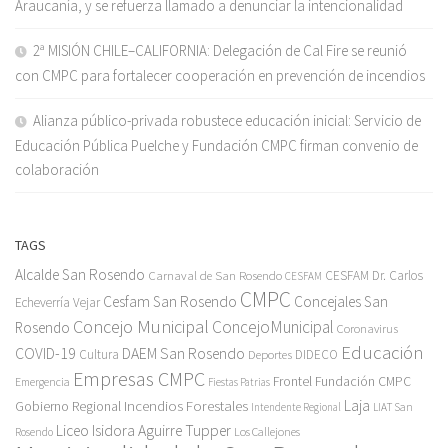
Araucanía, y se refuerza llamado a denunciar la intencionalidad
2ª MISIÓN CHILE–CALIFORNIA: Delegación de Cal Fire se reunió
con CMPC para fortalecer cooperación en prevención de incendios
Alianza público-privada robustece educación inicial: Servicio de
Educación Pública Puelche y Fundación CMPC firman convenio de
colaboración
TAGS
Alcalde San Rosendo
Carnaval de San Rosendo
CESFAM Dr. Carlos
CESFAM
CMPC
Cesfam San Rosendo
Concejales San
Echeverría Vejar
Concejo Municipal
ConcejoMunicipal
Rosendo
Coronavirus
Educación
COVID-19
DAEM San Rosendo
Cultura
Deportes
DIDECO
Empresas CMPC
Frontel
Fundación CMPC
Emergencia
Fiestas Patrias
Incendios Forestales
Laja
Gobierno Regional
Intendente Regional
LIAT San
Liceo Isidora Aguirre Tupper
Los Callejones
Rosendo