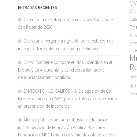
C
ENTRADAS RECIENTES
Mun
Ceremonia de Entrega Subvenciones Municipales
Cult
Ed
San Rosendo 2026
Patri
Decretan emergencia agrícola por afectación de
Inc
incendios forestales en la región del Biobío
Lic
M
CMPC mantiene combate en dos incendios en el
R
Biobío y La Araucanía, y se refuerza llamado a
denunciar la intencionalidad
Prode
del
2ª MISIÓN CHILE–CALIFORNIA: Delegación de Cal
Siste
Fire se reunió con CMPC para fortalecer cooperación
en prevención de incendios
Alianza público-privada robustece educación
inicial: Servicio de Educación Pública Puelche y
Fundación CMPC firman convenio de colaboración