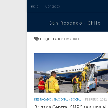
Inicio
Contacto
Saltar al contenido
ETIQUETADO:
TIMAUKEL
DESTACADO
/
NACIONAL
/
SOCIAL
4 FEBRERO, 2022
Brigada Central CMPC se suma al