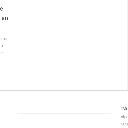
ue
s en
a un
la
de
TAG
Alc
CESF