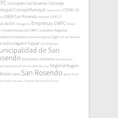
MPC
Concejo
Concejales San Rosendo
icipal
ConcejoMunicipal
COVID-19
Coronavirus
DAEM San Rosendo
ura
Deportes
DIDECO
Empresas CMPC
ucación
Emergencia
Fiestas
Gobierno Regional
Frontel
Fundación CMPC
as
endios Forestales
Laja
Intendente Regional
LIAT San Rosendo
eo Isidora Aguirre Tupper
Los Callejones
unicipalidad de San
osendo
Pandemia
Nacimiento
Pavimentación
Regional
Región
sal
Rabindranath Acuña Olate
Reciclaje
San Rosendo
 Biobío
Salud
Sector Rural
Turquía
ma Frontal
Vacunación
Transelec
Verano