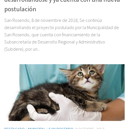
postulación
San Rosendo, 8 de noviembre de 2018; Se continúa
desarrollando el proyecto postulado por la Municipalidad de
San Rosendo, que cuenta con financiamiento de la
Subsecretaría de Desarrollo Regional y Administrativo
(Subdere), por un...
DESTACADO
/
MUNICIPAL
/
SAN ROSENDO
9 OCTUBRE, 2017