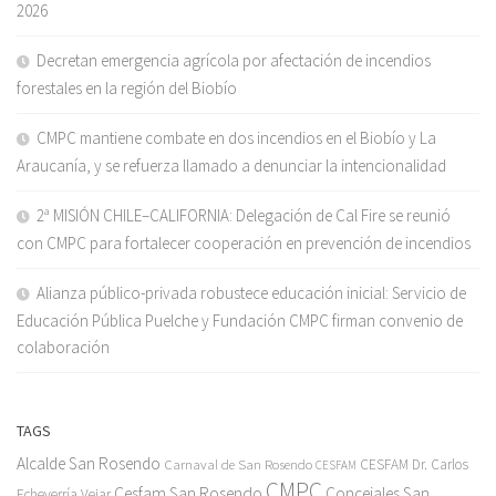
2026
Decretan emergencia agrícola por afectación de incendios
forestales en la región del Biobío
CMPC mantiene combate en dos incendios en el Biobío y La
Araucanía, y se refuerza llamado a denunciar la intencionalidad
2ª MISIÓN CHILE–CALIFORNIA: Delegación de Cal Fire se reunió
con CMPC para fortalecer cooperación en prevención de incendios
Alianza público-privada robustece educación inicial: Servicio de
Educación Pública Puelche y Fundación CMPC firman convenio de
colaboración
TAGS
Alcalde San Rosendo
Carnaval de San Rosendo
CESFAM Dr. Carlos
CESFAM
CMPC
Cesfam San Rosendo
Concejales San
Echeverría Vejar