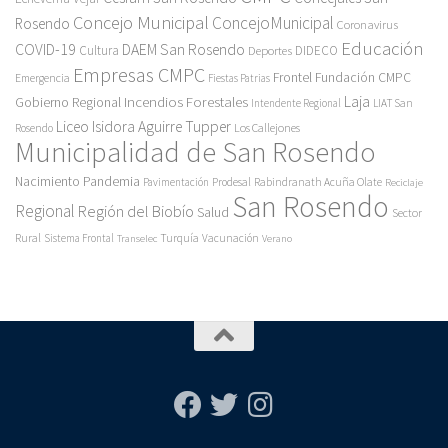
Concejo Municipal
ConcejoMunicipal
Rosendo
Coronavirus
Educación
COVID-19
DAEM San Rosendo
Cultura
Deportes
DIDECO
Empresas CMPC
Frontel
Fundación CMPC
Emergencia
Fiestas Patrias
Incendios Forestales
Laja
Gobierno Regional
Intendente Regional
LIAT San
Liceo Isidora Aguirre Tupper
Los Callejones
Rosendo
Municipalidad de San Rosendo
Pandemia
Nacimiento
Pavimentación
Prodesal
Rabindranath Acuña Olate
Reciclaje
San Rosendo
Regional
Región del Biobío
Salud
Sector
Rural
Turquía
Sistema Frontal
Vacunación
Transelec
Verano