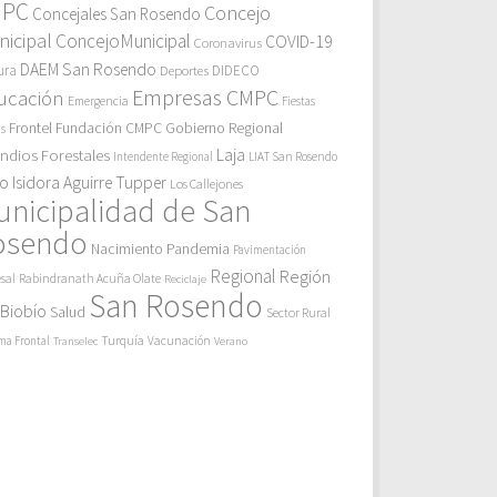
MPC
Concejo
Concejales San Rosendo
icipal
ConcejoMunicipal
COVID-19
Coronavirus
DAEM San Rosendo
ura
Deportes
DIDECO
Empresas CMPC
ucación
Emergencia
Fiestas
Gobierno Regional
Frontel
Fundación CMPC
as
endios Forestales
Laja
Intendente Regional
LIAT San Rosendo
eo Isidora Aguirre Tupper
Los Callejones
unicipalidad de San
osendo
Pandemia
Nacimiento
Pavimentación
Regional
Región
sal
Rabindranath Acuña Olate
Reciclaje
San Rosendo
 Biobío
Salud
Sector Rural
Turquía
ma Frontal
Vacunación
Transelec
Verano