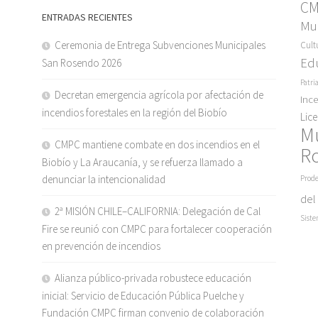
C
ENTRADAS RECIENTES
Mun
Ceremonia de Entrega Subvenciones Municipales
Cult
Ed
San Rosendo 2026
Patri
Decretan emergencia agrícola por afectación de
Inc
incendios forestales en la región del Biobío
Lic
M
CMPC mantiene combate en dos incendios en el
R
Biobío y La Araucanía, y se refuerza llamado a
denunciar la intencionalidad
Prode
del
2ª MISIÓN CHILE–CALIFORNIA: Delegación de Cal
Siste
Fire se reunió con CMPC para fortalecer cooperación
en prevención de incendios
Alianza público-privada robustece educación
inicial: Servicio de Educación Pública Puelche y
Fundación CMPC firman convenio de colaboración