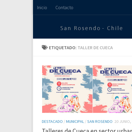
Inicio
Contacto
Saltar al contenido
ETIQUETADO:
TALLER DE CUECA
DESTACADO
/
MUNICIPAL
/
SAN ROSENDO
20 JUNIO,
Talleres de Cueca en sector urba