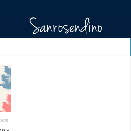
 2025
no y