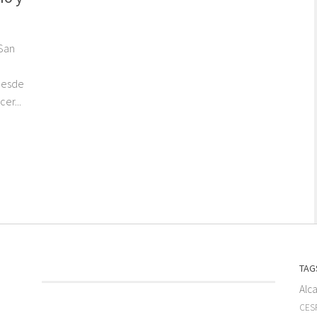
 San
Desde
er...
TAG
Alc
CESF