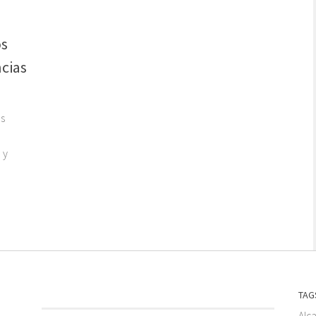
os
ncias
os
 y
TAG
Alc