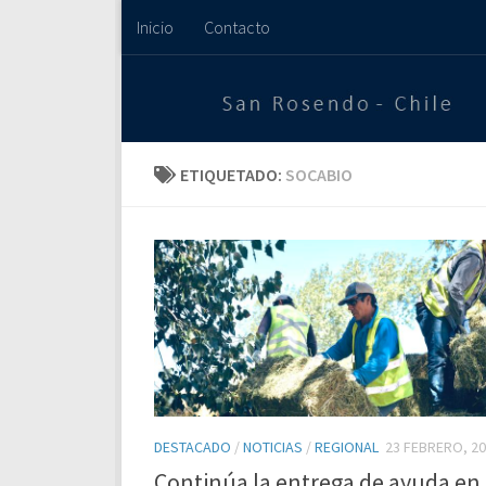
Inicio
Contacto
Saltar al contenido
ETIQUETADO:
SOCABIO
DESTACADO
/
NOTICIAS
/
REGIONAL
23 FEBRERO, 2
Continúa la entrega de ayuda en