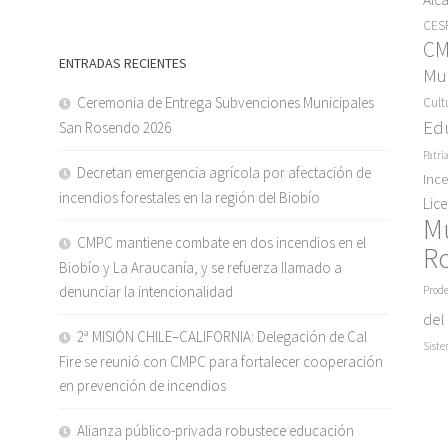
CESF
C
ENTRADAS RECIENTES
Mun
Ceremonia de Entrega Subvenciones Municipales
Cult
Ed
San Rosendo 2026
Patri
Decretan emergencia agrícola por afectación de
Inc
incendios forestales en la región del Biobío
Lic
M
CMPC mantiene combate en dos incendios en el
R
Biobío y La Araucanía, y se refuerza llamado a
denunciar la intencionalidad
Prode
del
2ª MISIÓN CHILE–CALIFORNIA: Delegación de Cal
Siste
Fire se reunió con CMPC para fortalecer cooperación
en prevención de incendios
Alianza público-privada robustece educación