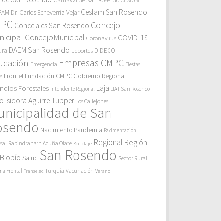
Carnaval de San Rosendo
CESFAM
Cesfam San Rosendo
AM Dr. Carlos Echeverría Vejar
MPC
Concejo
Concejales San Rosendo
icipal
ConcejoMunicipal
COVID-19
Coronavirus
DAEM San Rosendo
ura
Deportes
DIDECO
Empresas CMPC
ucación
Emergencia
Fiestas
Gobierno Regional
Frontel
Fundación CMPC
as
endios Forestales
Laja
Intendente Regional
LIAT San Rosendo
eo Isidora Aguirre Tupper
Los Callejones
unicipalidad de San
osendo
Pandemia
Nacimiento
Pavimentación
Regional
Región
sal
Rabindranath Acuña Olate
Reciclaje
San Rosendo
 Biobío
Salud
Sector Rural
Turquía
ma Frontal
Vacunación
Transelec
Verano