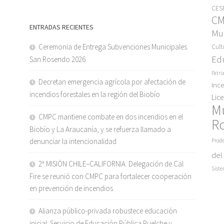
CESF
C
ENTRADAS RECIENTES
Mun
Ceremonia de Entrega Subvenciones Municipales
Cult
Ed
San Rosendo 2026
Patri
Decretan emergencia agrícola por afectación de
Inc
incendios forestales en la región del Biobío
Lic
M
CMPC mantiene combate en dos incendios en el
R
Biobío y La Araucanía, y se refuerza llamado a
denunciar la intencionalidad
Prode
del
2ª MISIÓN CHILE–CALIFORNIA: Delegación de Cal
Siste
Fire se reunió con CMPC para fortalecer cooperación
en prevención de incendios
Alianza público-privada robustece educación
inicial: Servicio de Educación Pública Puelche y