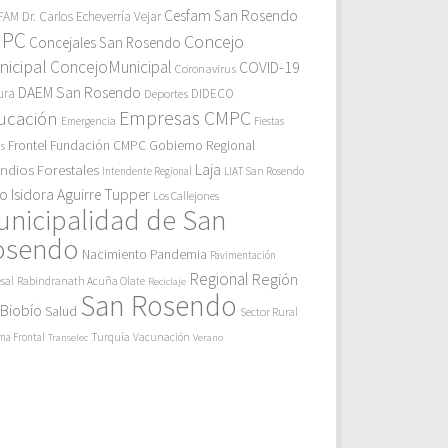
Cesfam San Rosendo
AM Dr. Carlos Echeverría Vejar
MPC
Concejo
Concejales San Rosendo
icipal
ConcejoMunicipal
COVID-19
Coronavirus
DAEM San Rosendo
ura
Deportes
DIDECO
Empresas CMPC
ucación
Emergencia
Fiestas
Gobierno Regional
Frontel
Fundación CMPC
as
endios Forestales
Laja
Intendente Regional
LIAT San Rosendo
eo Isidora Aguirre Tupper
Los Callejones
unicipalidad de San
osendo
Pandemia
Nacimiento
Pavimentación
Regional
Región
sal
Rabindranath Acuña Olate
Reciclaje
San Rosendo
 Biobío
Salud
Sector Rural
Turquía
ma Frontal
Vacunación
Transelec
Verano