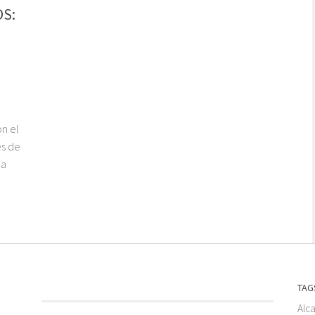
OS:
n el
és de
 a
TAG
Alc