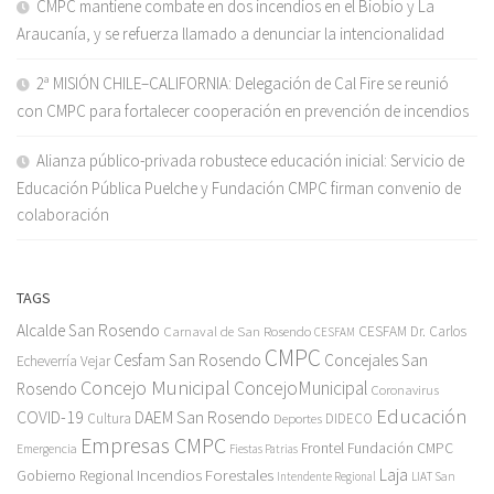
CMPC mantiene combate en dos incendios en el Biobío y La
Araucanía, y se refuerza llamado a denunciar la intencionalidad
2ª MISIÓN CHILE–CALIFORNIA: Delegación de Cal Fire se reunió
con CMPC para fortalecer cooperación en prevención de incendios
Alianza público-privada robustece educación inicial: Servicio de
Educación Pública Puelche y Fundación CMPC firman convenio de
colaboración
TAGS
Alcalde San Rosendo
Carnaval de San Rosendo
CESFAM Dr. Carlos
CESFAM
CMPC
Cesfam San Rosendo
Concejales San
Echeverría Vejar
Concejo Municipal
ConcejoMunicipal
Rosendo
Coronavirus
Educación
COVID-19
DAEM San Rosendo
Cultura
Deportes
DIDECO
Empresas CMPC
Frontel
Fundación CMPC
Emergencia
Fiestas Patrias
Incendios Forestales
Laja
Gobierno Regional
Intendente Regional
LIAT San