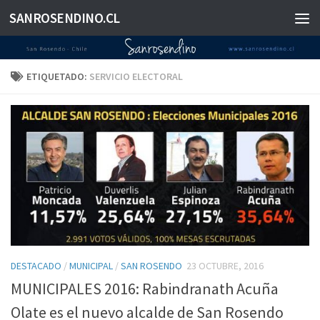
SANROSENDINO.CL
Saltar al contenido
ETIQUETADO:
SERVICIO ELECTORAL
DESTACADO
/
MUNICIPAL
/
SAN ROSENDO
23 OCTUBRE, 2016
MUNICIPALES 2016: Rabindranath Acuña
Olate es el nuevo alcalde de San Rosendo