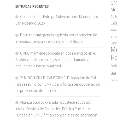
C
ENTRADAS RECIENTES
Mun
Ceremonia de Entrega Subvenciones Municipales
Cult
Ed
San Rosendo 2026
Patri
Decretan emergencia agrícola por afectación de
Inc
incendios forestales en la región del Biobío
Lic
M
CMPC mantiene combate en dos incendios en el
R
Biobío y La Araucanía, y se refuerza llamado a
denunciar la intencionalidad
Prode
del
2ª MISIÓN CHILE–CALIFORNIA: Delegación de Cal
Siste
Fire se reunió con CMPC para fortalecer cooperación
en prevención de incendios
Alianza público-privada robustece educación
inicial: Servicio de Educación Pública Puelche y
Fundación CMPC firman convenio de colaboración