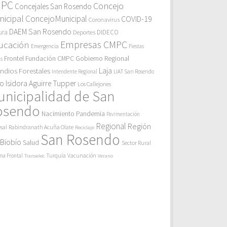
MPC
Concejo
Concejales San Rosendo
icipal
ConcejoMunicipal
COVID-19
Coronavirus
DAEM San Rosendo
ura
Deportes
DIDECO
Empresas CMPC
ucación
Emergencia
Fiestas
Gobierno Regional
Frontel
Fundación CMPC
as
endios Forestales
Laja
Intendente Regional
LIAT San Rosendo
eo Isidora Aguirre Tupper
Los Callejones
unicipalidad de San
osendo
Pandemia
Nacimiento
Pavimentación
Regional
Región
sal
Rabindranath Acuña Olate
Reciclaje
San Rosendo
 Biobío
Salud
Sector Rural
Turquía
ma Frontal
Vacunación
Transelec
Verano