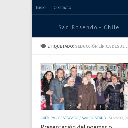
Inicio
Contacto
Saltar al contenido
ETIQUETADO:
SEDUCCIÓN LÍRICA DESDE 
CULTURA
/
DESTACADO
/
SAN ROSENDO
24 MAYO, 2
Presentación del poemario