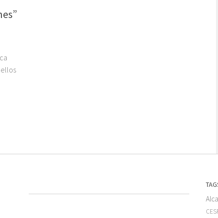
nes”
ica
 ellos
TAG
Alc
CESF