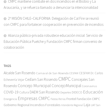
CMPC mantiene combate en dos incendios en el Biobío y La
Araucanía, y se refuerza llamado a denunciar la intencionalidad
2ª MISIÓN CHILE–CALIFORNIA: Delegación de Cal Fire se reunió
con CMPC para fortalecer cooperación en prevención de incendios
Alianza público-privada robustece educación inicial: Servicio de
Educación Pública Puelche y Fundación CMPC firman convenio de
colaboración
TAGS
Alcalde San Rosendo
Carnaval de San Rosendo
CESFAM Dr. Carlos
CESFAM
CMPC
Cesfam San Rosendo
Concejales San
Echeverría Vejar
Concejo Municipal
ConcejoMunicipal
Rosendo
Coronavirus
Educación
COVID-19
DAEM San Rosendo
Cultura
Deportes
DIDECO
Empresas CMPC
Frontel
Fundación CMPC
Emergencia
Fiestas Patrias
Incendios Forestales
Laja
Gobierno Regional
Intendente Regional
LIAT San