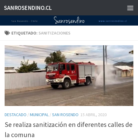
SANROSENDINO.CL
Saltar al contenido
ETIQUETADO:
SANITIZACIONES
DESTACADO
/
MUNICIPAL
/
SAN ROSENDO
15 ABRIL, 2020
Se realiza sanitización en diferentes calles de
la comuna